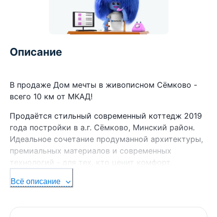
Описание
В продаже Дом мечты в живописном Сёмково -
всего 10 км от МКАД!
Продаётся стильный современный коттедж 2019
года постройки в а.г. Сёмково, Минский район.
Идеальное сочетание продуманной архитектуры,
премиальных материалов и современных
технологий - для тех, кто ценит комфорт,
эстетику и качество жизни.
Всё описание
О доме
Светлый, просторный и уютный коттедж со 100%