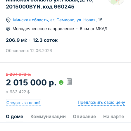
2015000BYN, код 660245
Минская область
,
аг.
Семково
,
ул. Новая
,
15
Молодечненское
направление
6
км от МКАД
206.9
м
12.3 соток
2
Обновлено:
12.06.2026
2 264 973
р.
2 015 000
р.
≈
683 422
$
Предложить свою цену
Следить за ценой
О доме
Коммуникации
Описание
На карте