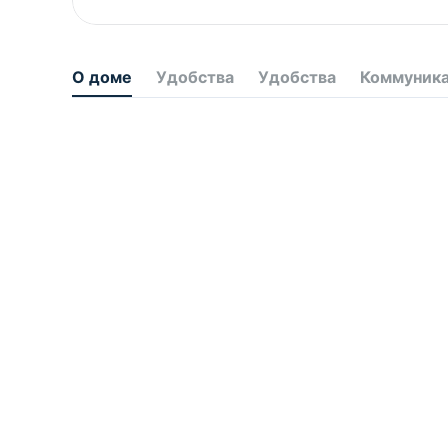
О доме
Удобства
Удобства
Коммуник