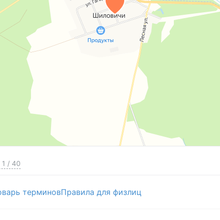
1
/
40
оварь терминов
Правила для физлиц