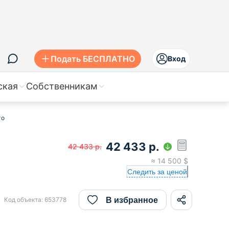
Подать БЕСПЛАТНО
Вход
ская
Собственникам
го
42 433
р.
42 433
р.
≈
14 500
$
Следить за ценой
В избранное
Код объекта:
653778