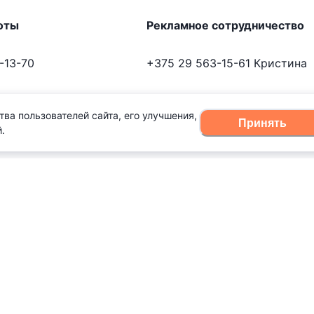
оты
Рекламное сотрудничество
-13-70
+375 29 563-15-61
Кристина
-13-70
kb@domovita.by
тва пользователей сайта, его улучшения,
Принять
.
vita.by
+375 29 179-11-28
Владислав
vg@domovita.by
онки и отвечаем на письма в
0 до 18:00.
Пишите и звоните нам в будние дни с 8:0
Войдите чтобы оценить
з
5
(
1040
):