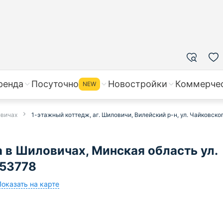
ренда
Посуточно
Новостройки
Коммерче
NEW
овичах
1-этажный коттедж, аг. Шиловичи, Вилейский р-н, ул. Чайковско
 в Шиловичах, Минская область ул.
653778
Показать на карте