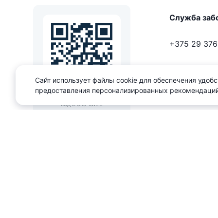
Служба заб
+375 29 376
+375 33 376
Сайт использует файлы cookie для обеспечения удобс
предоставления персонализированных рекомендаций
Наведите камеру на QR-
editor@domo
код и скачайте
приложение
Мы принимаем зв
будние дни с 9:0
Наш рейтинг
5
и