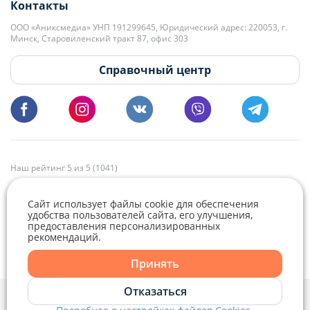
Контакты
kb@domovita.by
+375 29 179-11-28 Владислав Гладченко
ООО «Аниксмедиа» УНП 191299645, Юридический адрес: 220053, г.
Мы принимаем звонки и отвечаем на письма в будние дни с 9:00 до
Минск, Старовиленский тракт 87, офис 303
18:00.
vg@domovita.by
Справочный центр
Пишите и звоните нам в будние дни с 8:00 до 20:00.
Наш рейтинг 5 из 5 (1041)
Сайт использует файлы cookie для обеспечения
удобства пользователей сайта, его улучшения,
предоставления персонализированных
рекомендаций.
Принять
Отказаться
Политика конфиденциальности,
Политика обработки файлов cookie
и
Выбор настроек Cookie