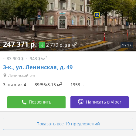
247 371 р.
2
2 779 р. за м
1
/
17
2
≈ 83 900 $
943 $/м
3-к.,
ул. Ленинская, д. 49
Ленинский р-н
2
3 этаж из 4
89/56/8.15 м
1953 г.
Позвонить
Написать в Viber
Показать все 19 предложений