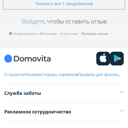
Показать все 1 предложений
Войдите
, чтобы оставить отзыв
Недвижимость Могилева
Агентства
Империя жилья
О проекте
Реклама
Словарь терминов
Правила для физлиц
Служба заботы
+375 29 376-13-70
Рекламное сотрудничество
+375 33 376-13-70
editor@domovita.by
+375 29 563-15-61 Кристина Филюта