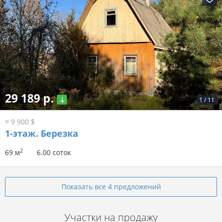
29 189 р.
1
/
11
≈ 9 900 $
1-этаж.
Березка
2
69 м
6.00 соток
Показать все 4 предложений
Участки на продажу