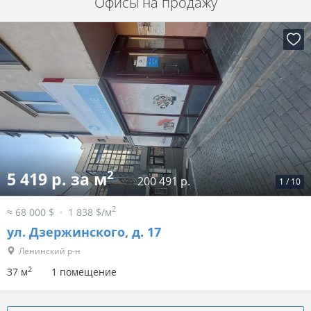
Офисы на продажу
2
5 419 р. за м
200 491 р.
1
/
10
2
≈ 68 000 $
1 838 $/м
ул. Дзержинского, д. 17
Ленинский р-н
2
37 м
1 помещение