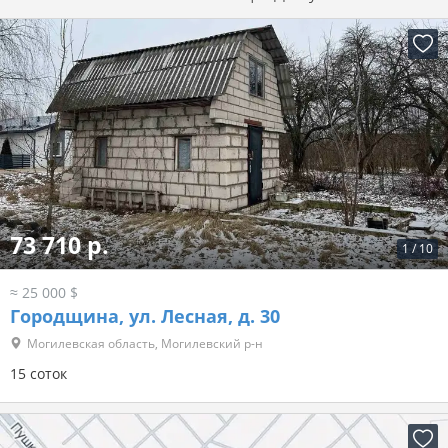
73 710 р.
1
/
10
≈ 25 000 $
Городщина, ул. Лесная, д. 30
Могилевская область, Могилевский р-н
15 соток