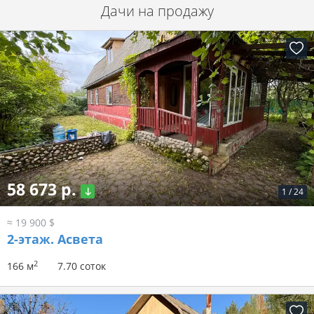
Дачи на продажу
58 673 р.
1
/
24
≈ 19 900 $
2-этаж.
Асвета
2
166 м
7.70 соток