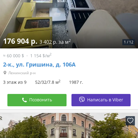
176 904 р.
2
3 402 р. за м
1
/
12
2
≈ 60 000 $
1 154 $/м
2-к.,
ул. Гришина, д. 106А
Ленинский р-н
2
3 этаж из 9
52/32/7.8 м
1987 г.
Позвонить
Написать в Viber