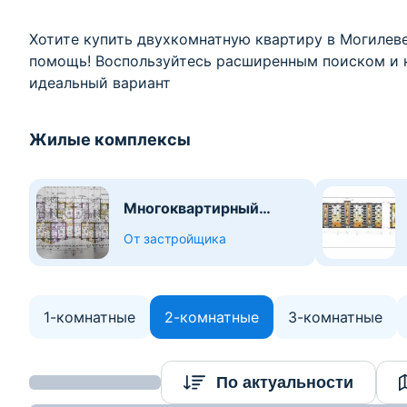
Хотите купить двухкомнатную квартиру в Могилеве
помощь! Воспользуйтесь расширенным поиском и 
идеальный вариант
Жилые комплексы
Многоквартирный
жилой дом №6 по
От застройщика
улице Строителей
1-комнатные
2-комнатные
3-комнатные
Найдено 35
По актуальности
объектов