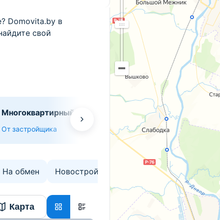
? Domovita.by в
найдите свой
Многоквартирный
Многоквартирн
жилой дом переулка
жилой дом №12
От застройщика
От застройщика
Тагильского №2
микрорайоне
«Спутник-2»
На обмен
Новостройки
Карта