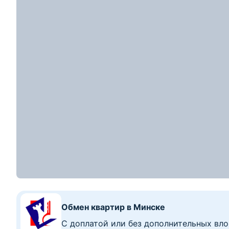
208934
р.
205 000
р.
2
Цена за м
:
3 534
р.
≈
69 761
$
1 203
$/м
2
2-комнатная квартира, Могилев, ул. Турова, 
Ленинский район
2-комн. кв
58
28.2
9.2
м
10
этаж из
10
2
Показать номер
Квартиры от застройщика
Рассрочка до 48 месяцев с первым взно