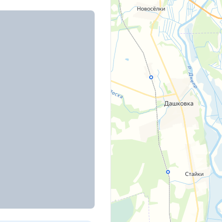
вездная, д. 54
м в кирпичном доме