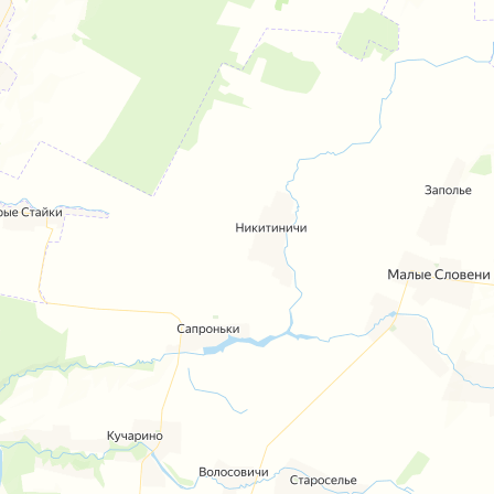
ый
ЖК на ул. Якубовского,
 в
70
От застройщика