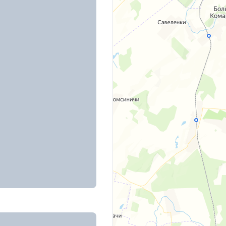
, д. 2Б
ренных, д. 68