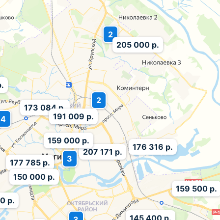
2
205 000 р.
.
2
173 084 р.
191 009 р.
4
159 000 р.
176 316 р.
207 171 р.
3
177 785 р.
150 000 р.
159 500 р.
0 р.
145 400 р.
3