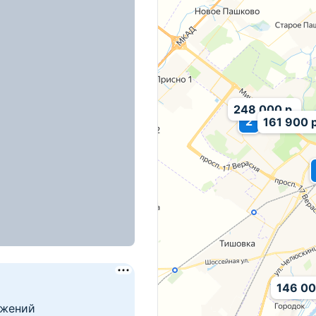
д. 12Б
248 000 р.
2
161 900 р
сом всего от 10%
146 00