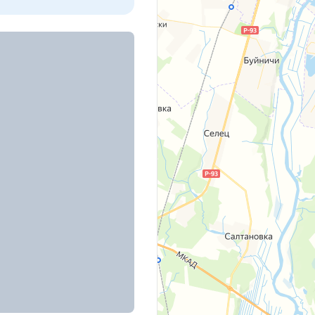
аркса, д. 28
кого, д. 69А
ровки возле