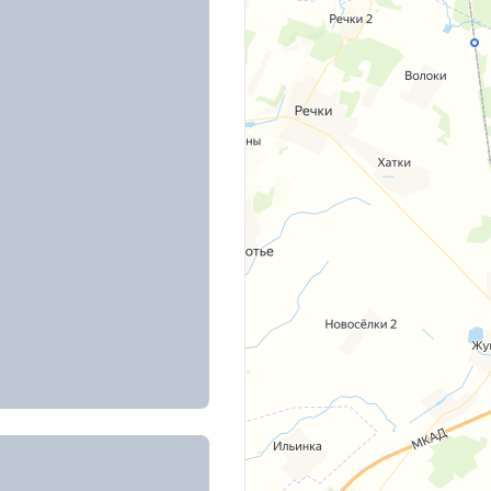
ожений
рова, д. 49