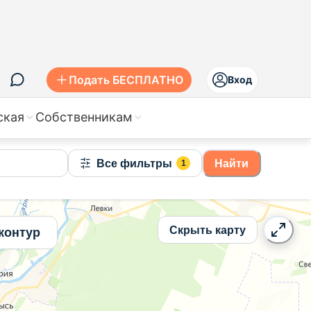
илеве вторичное жилье, цены
Подать БЕСПЛАТНО
Вход
ская
Собственникам
Все фильтры
Найти
1
Скрыть карту
контур