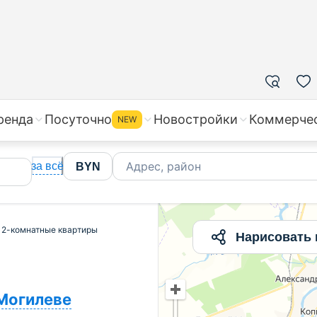
без посредников | Продажа 2-комнатных квартир в Мог
ренда
Посуточно
Новостройки
Коммерче
NEW
Адрес, район
за всё
BYN
2-комнатные квартиры
Нарисовать 
Могилеве