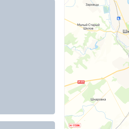
д. 2
 Пысина, д. 21