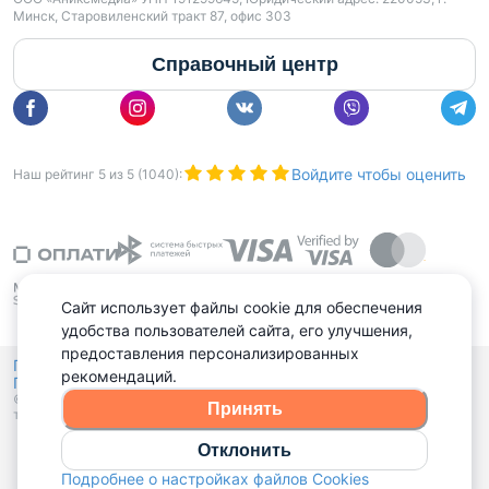
Минск, Старовиленский тракт 87, офис 303
Справочный центр
Войдите чтобы оценить
Наш рейтинг
5
из
5
(
1040
):
Сайт использует файлы cookie для обеспечения
удобства пользователей сайта, его улучшения,
предоставления персонализированных
Политика конфиденциальности,
рекомендаций.
Политика обработки файлов куки
Выбор настроек Cookies
и
© 2015 - 2026, Domovita.by. Копирование материалов допускается
Принять
только при наличии активной ссылки.
Отклонить
Подробнее о настройках файлов Cookies