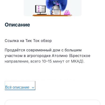
Описание
Ссылка на Тик Ток обзор
Продаётся современный дом с большим
участком в агрогородке Атолино (Брестское
направление, всего 10–15 минут от МКАД).
Идеальное сочетание загородной тишины и
развитой инфраструктуры ближайшего пригорода
Всё описание
Минска! Дом 2019 года постройки, общая
площадь составляет 159.3 м2.