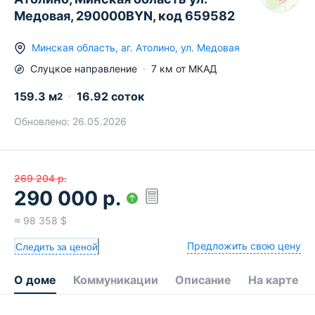
Медовая, 290000BYN, код 659582
Минская область
,
аг.
Атолино
,
ул. Медовая
Слуцкое
направление
7
км от МКАД
159.3
м
16.92 соток
2
Обновлено:
26.05.2026
269 204
р.
290 000
р.
≈
98 358
$
Предложить свою цену
Следить за ценой
О доме
Коммуникации
Описание
На карте