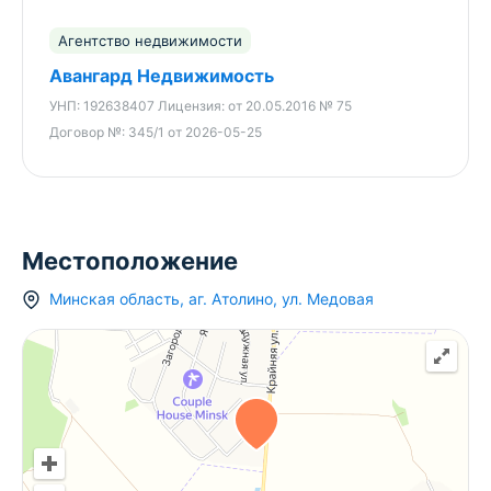
- Электричество: качественная проводка
разведена по дому.
Агентство недвижимости
- Отопление: выполнен монтаж системы «теплый
Авангард Недвижимость
водяной пол» — всё подготовлено к подключению
УНП:
192638407
Лицензия:
от 20.05.2016 № 75
отопительного оборудования для максимального
Договор №:
345/1 от 2026-05-25
комфорта.
- Газ и вода: централизованные сети проходят
прямо вдоль улицы, по границе участка (с вводом
в дом проблем не возникнет).
Местоположение
- Канализация: предусмотрено обустройство
Минская область
,
аг.
Атолино
,
ул. Медовая
местного септика.
Преимущество этого дома — цокольный этаж /
подвал: Просторное, абсолютно сухое подвальное
помещение с высокими потолками. Конструкция
дома и площадь подвала позволяют оборудовать