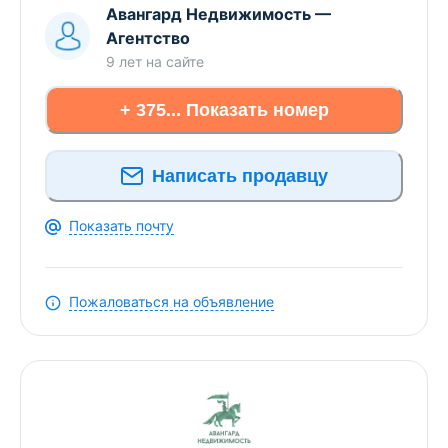
Авангард Недвижимость
—
Агентство
Дом:
9 лет
на сайте
- Стены: блоки 40 см, дом качественно утеплен и
оштукатурен (гарантия отличной тепло- и
+ 375... Показать номер
звукоизоляции).
- Фундамент: надежные блоки ФБС,
Написать продавцу
обеспечивающие максимальную прочность
здания.
Показать почту
- Кровля: прочный металлопрофиль.
- Окна и двери: установлены современные
Пожаловаться на объявление
стеклопакеты для дополнительной защиты от
шума и холода, на входе — прочная
металлическая дверь.
Внутреннее состояние и коммуникации: