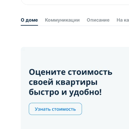
О доме
Коммуникации
Описание
На к