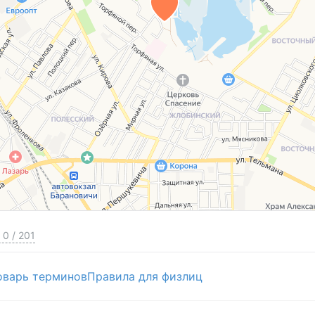
0
/
201
оварь терминов
Правила для физлиц