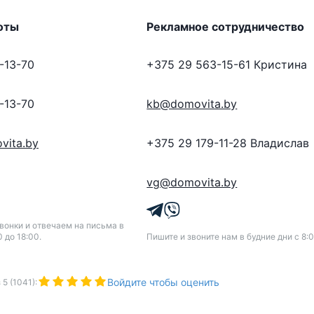
оты
Рекламное сотрудничество
-13-70
+375 29 563-15-61
Кристина
-13-70
kb@domovita.by
vita.by
+375 29 179-11-28
Владислав
vg@domovita.by
онки и отвечаем на письма в
0 до 18:00.
Пишите и звоните нам в будние дни с 8:0
Войдите чтобы оценить
з
5
(
1041
):