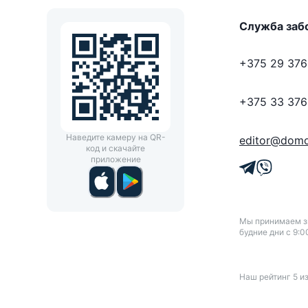
Служба заб
+375 29 376
+375 33 376
Наведите камеру на QR-
editor@domo
код и скачайте
приложение
Мы принимаем зв
будние дни с 9:0
Наш рейтинг
5
и