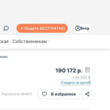
Подать БЕСПЛАТНО
Вход
ская
Собственникам
акова
190 172
р.
≈
64 500
$
Следить за ценой
В избранное
Код объекта:
644872