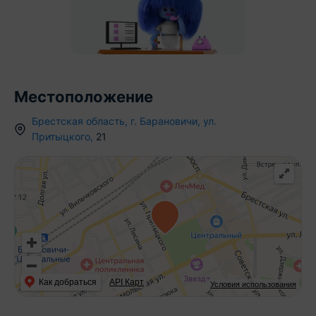
Местоположение
Брестская область
,
г.
Барановичи
,
ул.
Притыцкого
,
21
Как добраться
API Карт
Условия использования