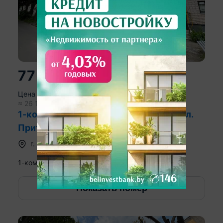
77 000
р.
2
Цена за м
:
2 187
р.
≈
26 116
$
742
$/м
2
1-комнатная квартира, Барановичи, ул.
Притыцкого, д. 140
г.
Барановичи
,
ул. Притыцкого
1-комн. кв
35.2
19.9
7.5
м
5
этаж из
5
2
Показать номер