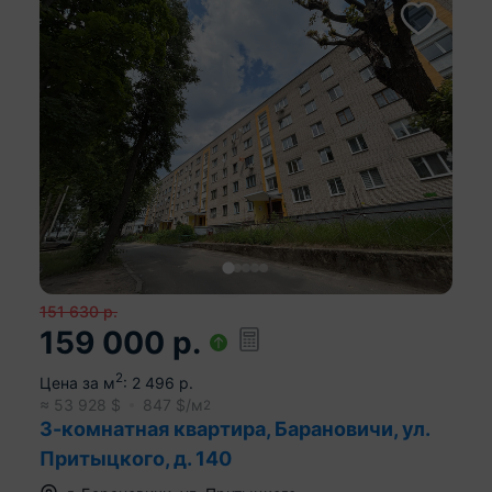
151 630
р.
159 000
р.
2
Цена за м
:
2 496
р.
≈
53 928
$
847
$/м
2
3-комнатная квартира, Барановичи, ул.
Притыцкого, д. 140