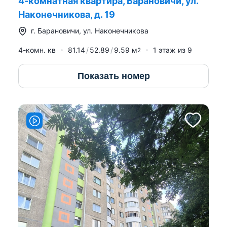
4-комнатная квартира, Барановичи, ул.
Наконечникова, д. 19
г.
Барановичи
,
ул. Наконечникова
4-комн. кв
81.14
52.89
9.59
м
1
этаж из
9
2
Показать номер