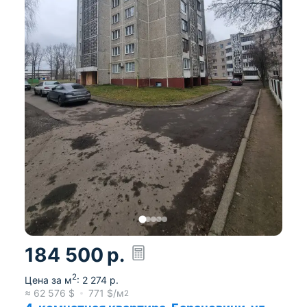
184 500
р.
2
Цена за м
:
2 274
р.
≈
62 576
$
771
$/м
2