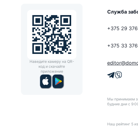
Служба заб
+375 29 376
+375 33 376
Наведите камеру на QR-
editor@domo
код и скачайте
приложение
Мы принимаем зв
будние дни с 9:0
Наш рейтинг
5
и