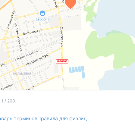
1
/
208
оварь терминов
Правила для физлиц