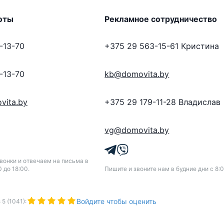
оты
Рекламное сотрудничество
-13-70
+375 29 563-15-61
Кристина
-13-70
kb@domovita.by
vita.by
+375 29 179-11-28
Владислав
vg@domovita.by
онки и отвечаем на письма в
0 до 18:00.
Пишите и звоните нам в будние дни с 8:0
Войдите чтобы оценить
з
5
(
1041
):