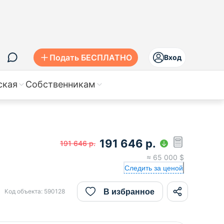
Подать БЕСПЛАТНО
Вход
ская
Собственникам
191 646
р.
191 646
р.
≈
65 000
$
Следить за ценой
В избранное
Код объекта:
590128