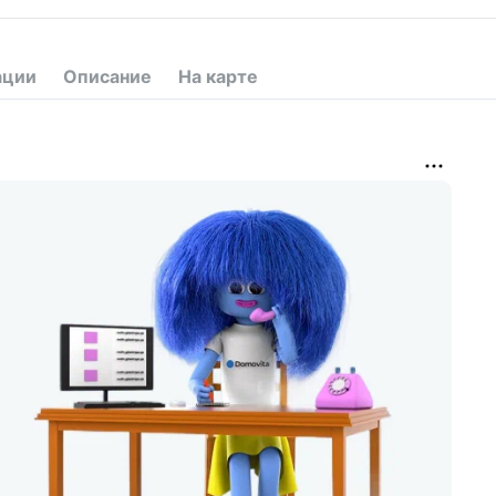
ации
Описание
На карте