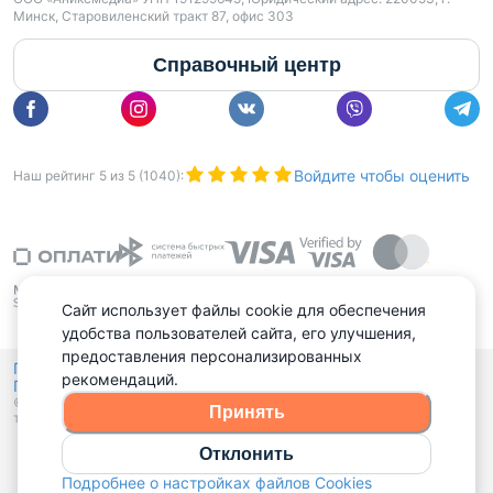
Минск, Старовиленский тракт 87, офис 303
Справочный центр
Войдите чтобы оценить
Наш рейтинг
5
из
5
(
1040
):
Сайт использует файлы cookie для обеспечения
удобства пользователей сайта, его улучшения,
предоставления персонализированных
Политика конфиденциальности,
рекомендаций.
Политика обработки файлов куки
Выбор настроек Cookies
и
© 2015 - 2026, Domovita.by. Копирование материалов допускается
Принять
только при наличии активной ссылки.
Отклонить
Подробнее о настройках файлов Cookies