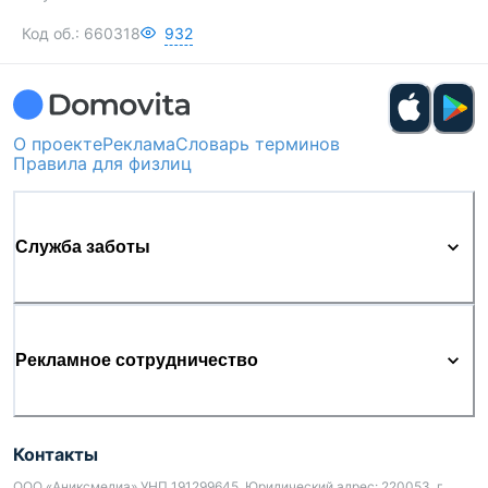
Код об.:
660318
932
О проекте
Реклама
Словарь терминов
Правила для физлиц
Служба заботы
Рекламное сотрудничество
Контакты
ООО «Аниксмедиа» УНП 191299645, Юридический адрес: 220053, г.