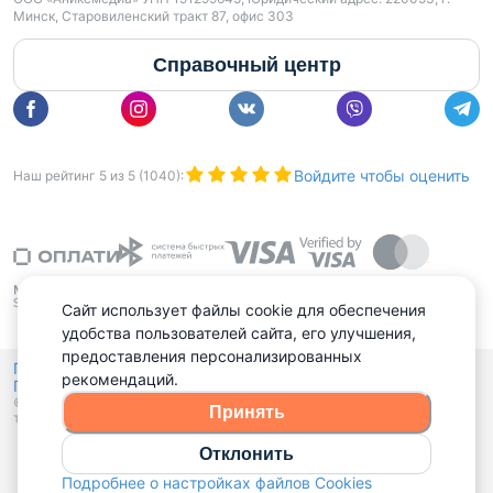
Минск, Старовиленский тракт 87, офис 303
Справочный центр
Войдите чтобы оценить
Наш рейтинг
5
из
5
(
1040
):
Сайт использует файлы cookie для обеспечения
удобства пользователей сайта, его улучшения,
предоставления персонализированных
Политика конфиденциальности,
рекомендаций.
Политика обработки файлов куки
Выбор настроек Cookies
и
© 2015 - 2026, Domovita.by. Копирование материалов допускается
Принять
только при наличии активной ссылки.
Отклонить
Подробнее о настройках файлов Cookies