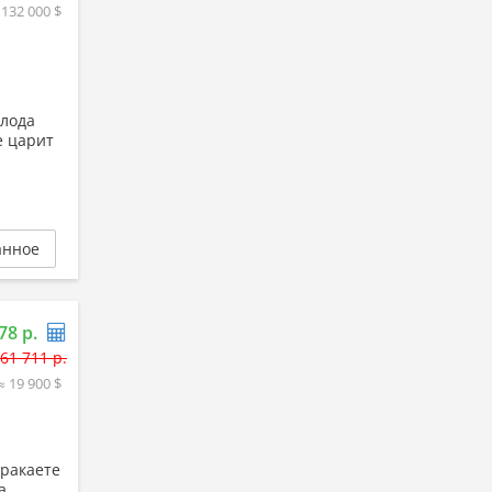
 132 000 $
олода
е царит
анное
78 р.
61 711 р.
≈ 19 900 $
тракаете
а