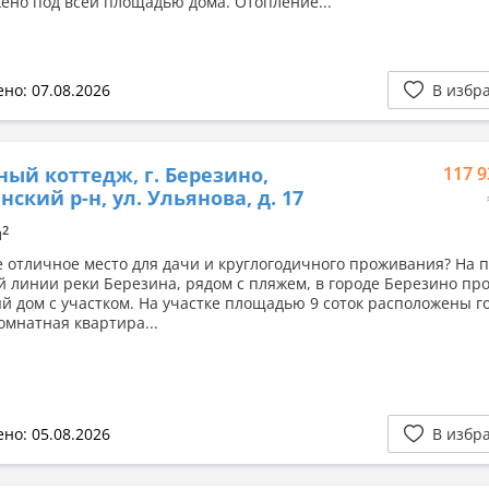
ено под всей площадью дома. Отопление...
но: 07.08.2026
В избр
ный коттедж, г. Березино,
117 9
нский р-н, ул. Ульянова, д. 17
2
м
 отличное место для дачи и круглогодичного проживания? На 
й линии реки Березина, рядом с пляжем, в городе Березино пр
й дом с участком. На участке площадью 9 соток расположены г
омнатная квартира...
но: 05.08.2026
В избр