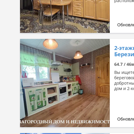
располож
Обновле
2-этаж
Берези
64.7 / 46
Вы ищете
берегово
добротны
дом и 2-к
Обновле