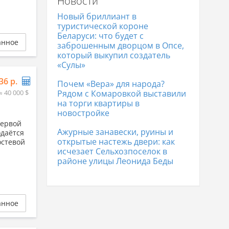
Новости
Коттеджи в Гродно
338 011 р.
Коттеджи в Полоцке
105 065 р.
Новый бриллиант в
Коттеджи в Лиде
166 548 р.
туристической короне
Беларуси: что будет с
анное
заброшенным дворцом в Опсе,
который выкупил создатель
«Сулы»
36 р.
Почем «Вера» для народа?
≈ 40 000 $
Рядом с Комаровкой выставили
на торги квартиры в
новостройке
первой
Ажурные занавески, руины и
одаётся
открытые настежь двери: как
остевой
исчезает Сельхозпоселок в
районе улицы Леонида Беды
анное