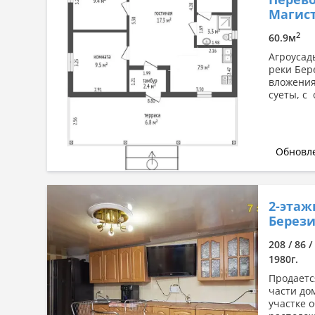
Сначала дорогие
Магис
По комнатности: большая →
2
60.9м
малая
Агроусад
По комнатности: малая →
реки Бер
большая
вложения
По площади: большая → малая
суеты, с
По площади: малая → большая
Обновле
2-этаж
Берези
208 / 86 /
1980г.
Продаетс
части до
участке 