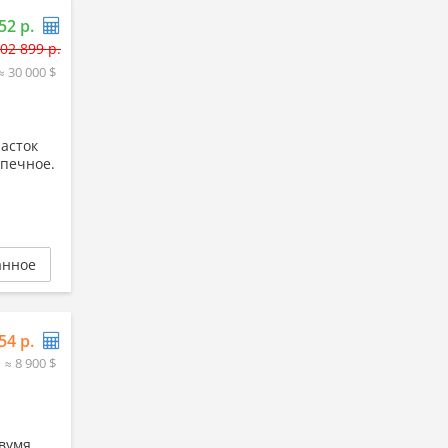
52 р.
02 899 р.
≈ 30 000 $
часток
 печное.
анное
54 р.
≈ 8 900 $
двумя