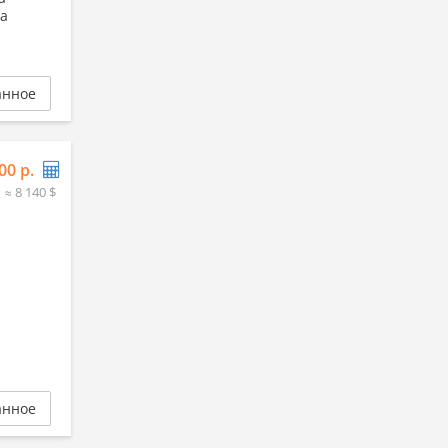
ча
анное
00 р.
≈ 8 140 $
анное