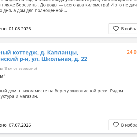
 пляже Березины. До воды — всего два километра! И это не да
 дня, а дом для полноценной...
но: 01.08.2026
В избр
ный коттедж, д. Капланцы,
24 0
нский р-н, ул. Школьная, д. 22
 (8 км от Березино)
2
9м
ый дом в тихом месте на берегу живописной реки. Рядом
уктура и магазин.
но: 07.07.2026
В избр