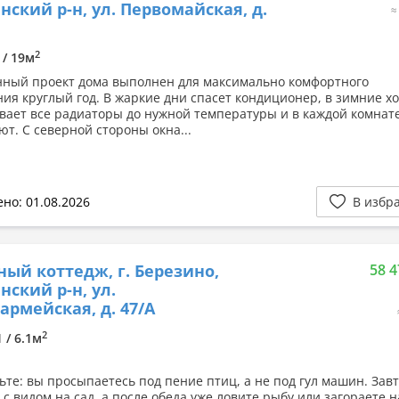
нский р-н, ул. Первомайская, д.
≈
2
 / 19м
ный проект дома выполнен для максимально комфортного
ия круглый год. В жаркие дни спасет кондиционер, в зимние х
евает все радиаторы до нужной температуры и в каждой комнат
ют. С северной стороны окна...
но: 01.08.2026
В избр
ный коттедж, г. Березино,
58 4
нский р-н, ул.
армейская, д. 47/А
2
1 / 6.1м
ьте: вы просыпаетесь под пение птиц, а не под гул машин. Зав
 с видом на сад, а после обеда уже ловите рыбу или загораете н