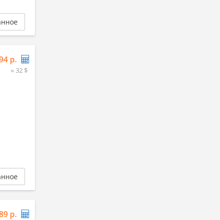
анное
94 р.
≈ 32 $
анное
89 р.