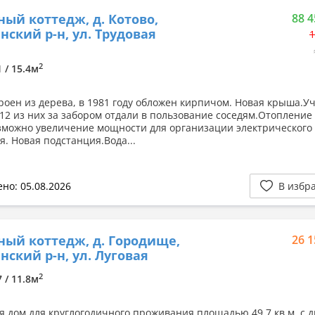
ный коттедж, д. Котово,
88 4
нский р-н, ул. Трудовая
1
2
1 / 15.4м
роен из дерева, в 1981 году обложен кирпичом. Новая крыша.У
, 12 из них за забором отдали в пользование соседям.Отопление
озможно увеличение мощности для организации электрического
я. Новая подстанция.Вода...
но: 05.08.2026
В избр
ный коттедж, д. Городище,
26 1
нский р-н, ул. Луговая
2
7 / 11.8м
я дом для круглогодичного проживания площадью 49.7 кв.м, с 