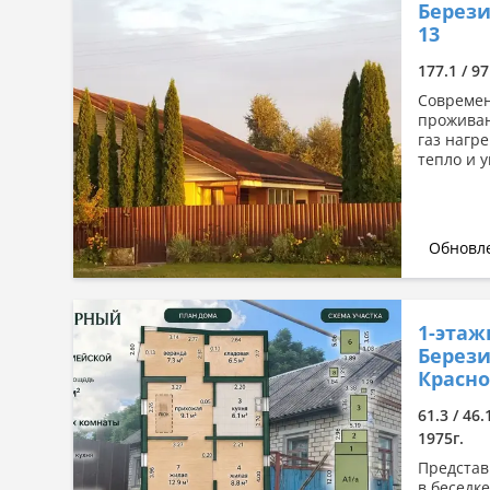
Берези
13
177.1 / 97
Современ
проживан
газ нагр
тепло и у
Обновле
1-этаж
Берези
Красно
61.3 / 46.
1975г.
Представ
в беседке