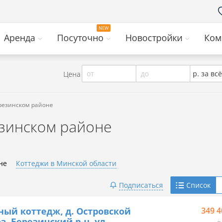
Аренда
Посуточно
Новостройки
Ком
от
до
р. за всё
Цена
ерезинском районе
езинском районе
не
Коттеджи в Минской области
Telegram
Подписаться
Список
Viber
ный коттедж, д. Островской
349 4
з, Березинский р-н, ул.
≈