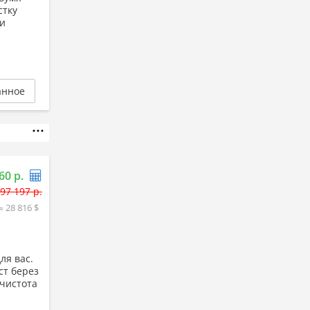
стку
ми
анное
60 р.
97 197 р.
≈ 28 816 $
ля вас.
ст берез
 чистота