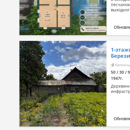
песчаном
выходного
Обновле
1-этаж
Берези
Капланцы
50 / 30 / 
1947г.
Деревянн
инфрастр
Обновле