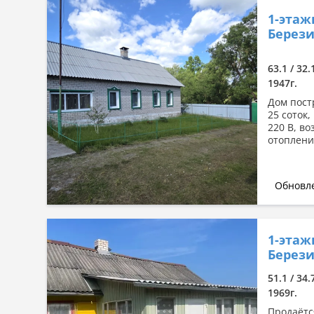
1-этаж
Берези
63.1 / 32.
1947г.
Дом пост
25 соток
220 В, в
отоплени
Обновле
1-этаж
Берези
51.1 / 34.
1969г.
Продаётс