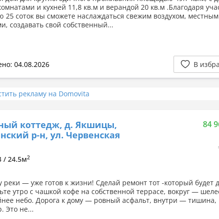
омнатами и кухней 11,8 кв.м и верандой 20 кв.м .Благодаря уча
 25 соток вы сможете наслаждаться свежим воздухом, местны
и, создавать свой собственный...
но: 04.08.2026
В избр
стить рекламу на Domovita
ный коттедж, д. Якшицы,
84 9
нский р-н, ул. Червенская
2
3 / 24.5м
 реки — уже готов к жизни! Сделай ремонт тот -который будет д
ьте утро с чашкой кофе на собственной террасе, вокруг — шеле
йнее небо. Дорога к дому — ровный асфальт, внутри — тишина,
. Это не...