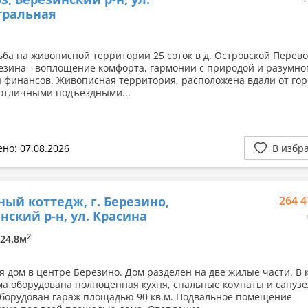
тральная
ьба на живописной территории 25 соток в д. Островской Перев
езина - воплощение комфорта, гармонии с природой и разумно
 финансов. Живописная территория, расположена вдали от гор
 отличными подъездными...
но: 07.08.2026
В избр
ный коттедж, г. Березино,
264 4
нский р-н, ул. Красина
2
 24.8м
я дом в центре Березино. Дом разделен на две жилые части. В 
ма оборудована полноценная кухня, спальные комнаты и санузе
оборудован гараж площадью 90 кв.м. Подвальное помещение