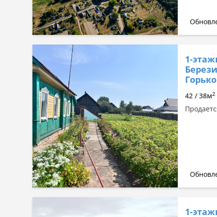
Обновле
1-этаж
Берези
Горьког
2
42 / 38м
Продается
Обновле
1-этаж