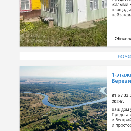
жилыми к
площадью
пейзажам
Обновле
Разме
1-этаж
Берези
81.5 / 33.
2024г.
Ваш дом у
Представ
и бескра
и простор