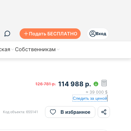
Подать БЕСПЛАТНО
Вход
ская
Собственникам
114 988
р.
126 781
р.
≈
39 000
$
Следить за ценой
В избранное
Код объекта:
655141