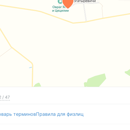
2
/
47
оварь терминов
Правила для физлиц