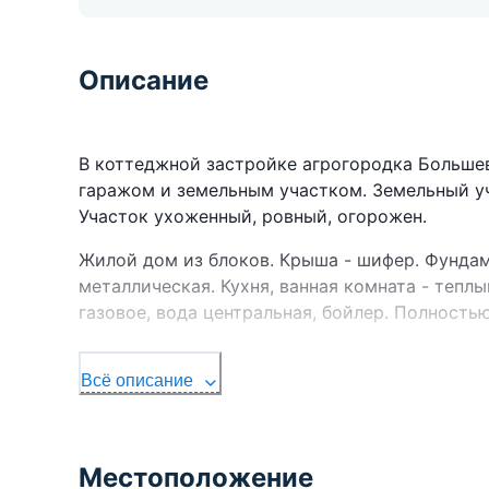
Описание
В коттеджной застройке агрогородка Большев
гаражом и земельным участком. Земельный уч
Участок ухоженный, ровный, огорожен.
Жилой дом из блоков. Крыша - шифер. Фундам
металлическая. Кухня, ванная комната - теплы
газовое, вода центральная, бойлер. Полность
На участке расположена летняя кухня. Можно
проживания. Год постройки 2005, блочный, пе
Всё описание
канализация местная.
Отдельно стоящий гараж, заезд с улицы, 200
Местоположение