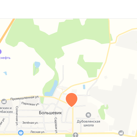
ка, моечная, предбанник и веранда. Вода
 кусты, цветник. Теплица с системой полива от
 г. Минску. Автобусы рейсовые, маршрутные
н, школа, детский сад, амбулатория, почта,
тупности красивое озеро, рыбалка, рядом лес.
вижимость!
цензия Министерства юстиции Республики
 на оказание риэлтерских услуг № 83/2 от