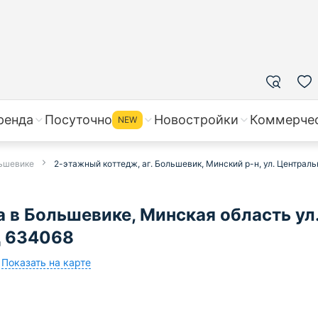
ренда
Посуточно
Новостройки
Коммерче
NEW
льшевике
2-этажный коттедж, аг. Большевик, Минский р-н, ул. Централ
 в Большевике, Минская область ул
д 634068
Показать на карте