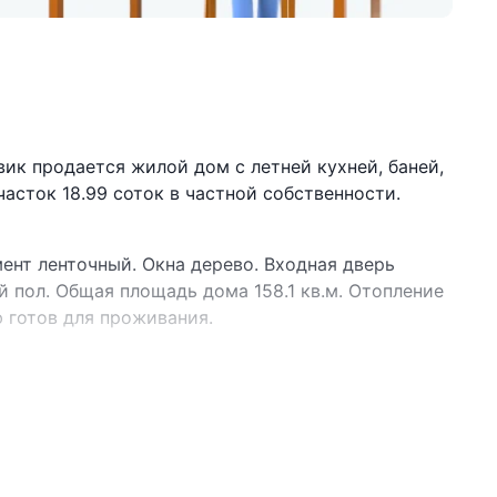
ик продается жилой дом с летней кухней, баней,
асток 18.99 соток в частной собственности.
ент ленточный. Окна дерево. Входная дверь
й пол. Общая площадь дома 158.1 кв.м. Отопление
ю готов для проживания.
 использовать как дом для постоянного
чное отопление, центральная вода, бойлер,
5 год построки. Блочный, крыша шифер.