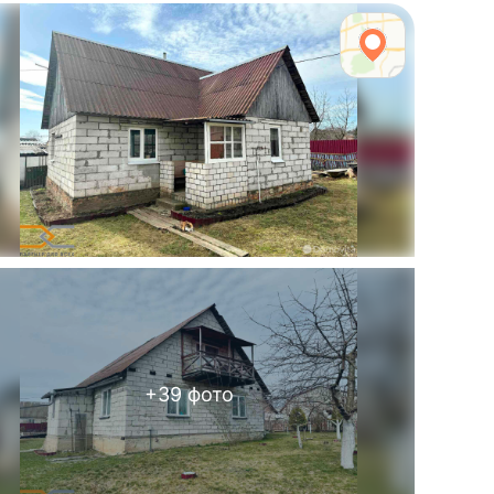
+
39
фото