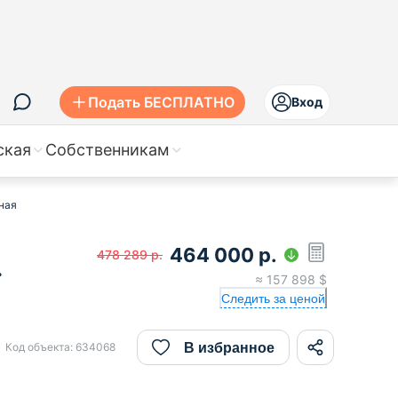
Подать БЕСПЛАТНО
Вход
ская
Собственникам
ьная
464 000
р.
478 289
р.
.
≈
157 898
$
Следить за ценой
В избранное
Код объекта:
634068