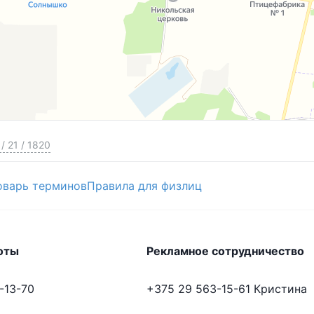
/
21
/
1820
оварь терминов
Правила для физлиц
оты
Рекламное сотрудничество
-13-70
+375 29 563-15-61
Кристина