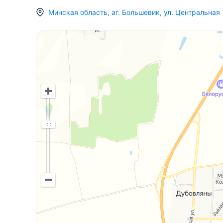
Отдельно стоящая баня, 25 кв.м. В бане парил
Минская область
,
аг.
Большевик
,
ул. Центральная
центральная.
На участке растут плодовые деревья, ягодные
бани.
Хорошее транспортное сообщение, близость к
такси каждые 10 минут.
Отличная инфраструктура: продуктовый магази
сельсовет, стадион, дом быта. В шаговой дос
Показываем в любое удобное для Вас время.
Поможем продать/купить/обменять Вашу нед
ООО «Партнер для всех», УНП 690665135, ли
Беларусь № 02240/321 от 02.12.2016, договор
29.03.2024г