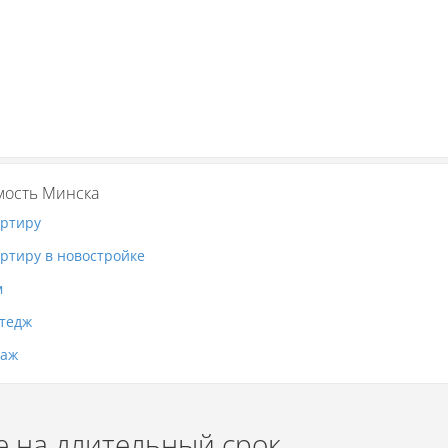
ость Минска
артиру
артиру в новостройке
м
ттедж
раж
е на длительный срок