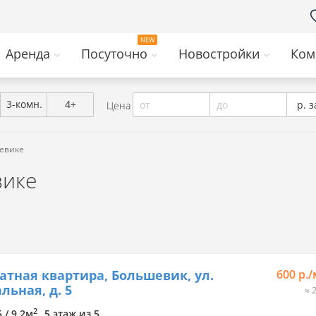
Аренда
Посуточно
Новостройки
Ком
3-комн.
4+
от
до
р. з
Цена
шевике
вике
атная квартира, Большевик, ул.
600 р.
льная, д. 5
≈ 
2
5 / 9.2м
5 этаж из 5