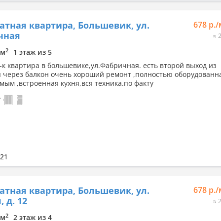
атная квартира, Большевик, ул.
678 р.
чная
≈ 
2
9м
1 этаж из 5
1-к квартира в большевике,ул.Фабричная. есть второй выход из
 через балкон очень хороший ремонт ,полностью оборудованн
мым ,встроенная кухня,вся техника.по факту
021
атная квартира, Большевик, ул.
678 р.
 д. 12
≈ 
2
9м
2 этаж из 4