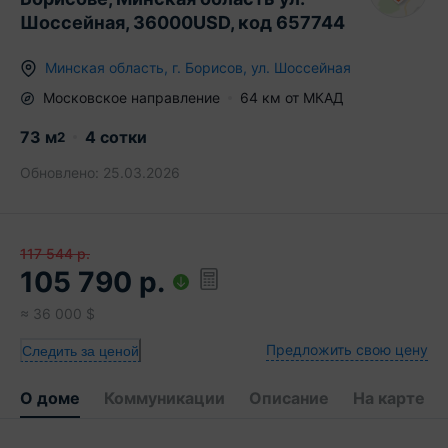
Шоссейная, 36000USD, код 657744
Минская область
,
г.
Борисов
,
ул. Шоссейная
Московское
направление
64
км от МКАД
73
м
4 сотки
2
Обновлено:
25.03.2026
117 544
р.
105 790
р.
≈
36 000
$
Предложить свою цену
Следить за ценой
О доме
Коммуникации
Описание
На карте