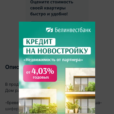
Описание
В продаже дом по ул.Шоссейной .
Дом расположен на ровном участке .
-бревенчатый дом обложин кирпичом , крыша-
шифер.