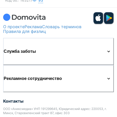
Код об.:
163217
93
О проекте
Реклама
Словарь терминов
Правила для физлиц
Служба заботы
Рекламное сотрудничество
Контакты
ООО «Аниксмедиа» УНП 191299645, Юридический адрес: 220053, г.
Минск, Старовиленский тракт 87, офис 303