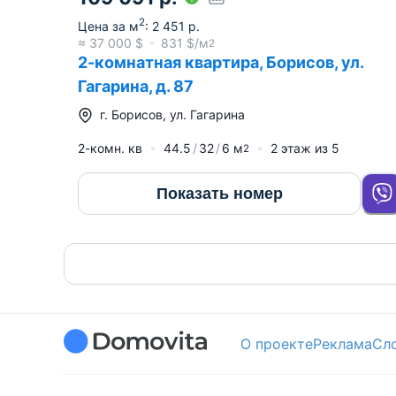
2
Цена за м
:
2 451
р.
≈
37 000
$
831
$/м
2
2-комнатная квартира, Борисов, ул.
Гагарина, д. 87
г.
Борисов
,
ул. Гагарина
2-комн. кв
44.5
32
6
м
2
этаж из
5
2
Показать номер
О проекте
Реклама
Сл