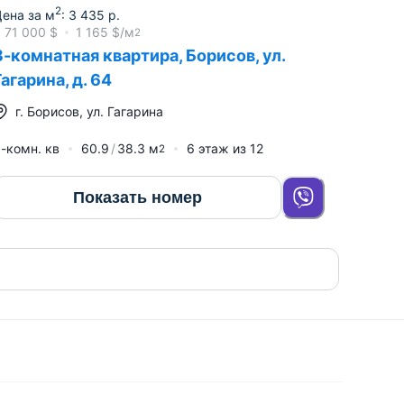
2
ена за м
:
3 435
р.
≈
71 000
$
1 165
$/м
2
3-комнатная квартира, Борисов, ул.
Гагарина, д. 64
г.
Борисов
,
ул. Гагарина
-комн. кв
60.9
38.3
м
6
этаж из
12
2
Показать номер