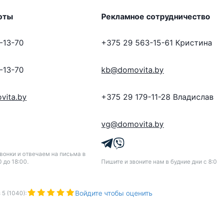
оты
Рекламное сотрудничество
-13-70
+375 29 563-15-61
Кристина
-13-70
kb@domovita.by
vita.by
+375 29 179-11-28
Владислав
vg@domovita.by
онки и отвечаем на письма в
0 до 18:00.
Пишите и звоните нам в будние дни с 8:0
Войдите чтобы оценить
з
5
(
1040
):