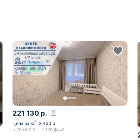
221 130
р.
2
Цена за м
:
3 450
р.
≈
75 000
$
1 170
$/м
2