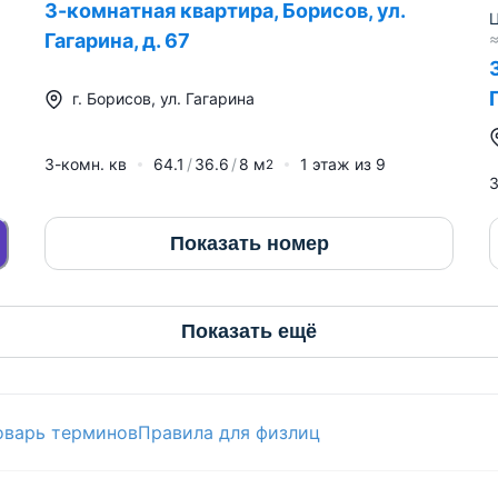
3-комнатная квартира, Борисов, ул.
Ц
Гагарина, д. 67
г.
Борисов
,
ул. Гагарина
3-комн. кв
64.1
36.6
8
м
1
этаж из
9
2
3
Показать номер
Показать ещё
оварь терминов
Правила для физлиц