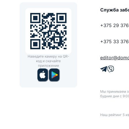
Служба заб
+375 29 376
+375 33 376
Наведите камеру на QR-
editor@domo
код и скачайте
приложение
Мы принимаем зв
будние дни с 9:0
Наш рейтинг
5
и