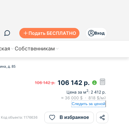
Подать БЕСПЛАТНО
Вход
ская
Собственникам
на, д. 85
106 142
р.
106 142
р.
2
Цена за м
:
2 412
р.
≈
36 000
$
818
$/м
2
Следить за ценой
В избранное
Код объекта:
1176636