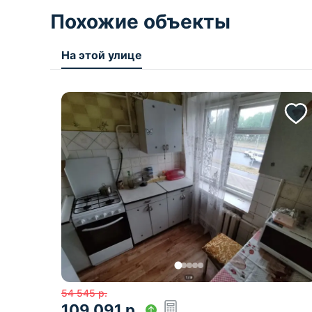
Похожие объекты
На этой улице
54 545
р.
109 091
р.