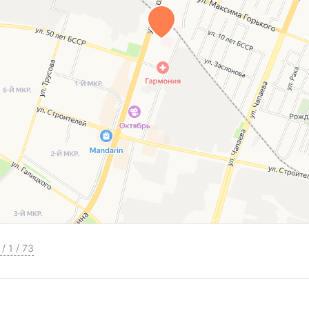
/
1
/
73