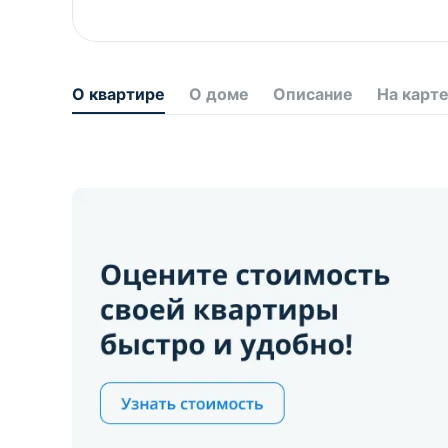
О квартире
О доме
Описание
На карт