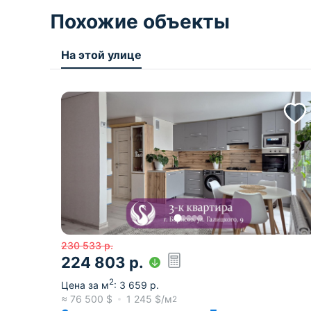
Похожие объекты
На этой улице
230 533
р.
224 803
р.
2
Цена за м
:
3 659
р.
≈
76 500
$
1 245
$/м
2