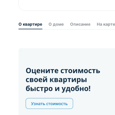
О квартире
О доме
Описание
На карт