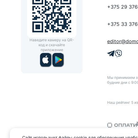
+375 29 376
+375 33 376
Наведите камеру на QR-
editor@domo
код и скачайте
приложение
Мы принимаем зв
будние дни с 9:0
Наш рейтинг
5
и
Сайт использует файлы cookie для обеспечения удобс