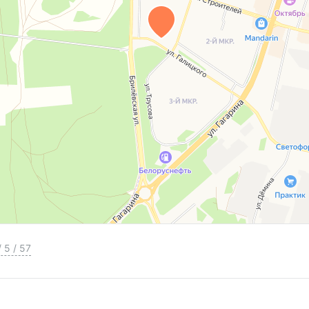
/
5
/
57