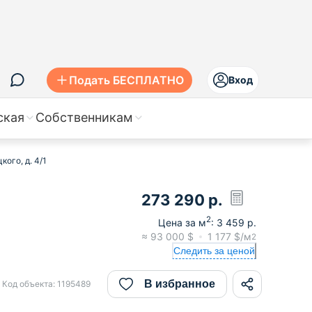
Подать БЕСПЛАТНО
Вход
ская
Собственникам
кого, д. 4/1
273 290
р.
2
Цена за м
:
3 459
р.
≈
93 000
$
1 177
$/м
2
Следить за ценой
В избранное
Код объекта:
1195489