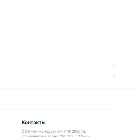
Контакты
ООО «Аниксмедиа» УНП 191299645,
Юридический адрес: 220053, г. Минск,