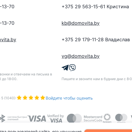
-13-70
+375 29 563-15-61
Кристина
-13-70
kb@domovita.by
vita.by
+375 29 179-11-28
Владислав
vg@domovita.by
онки и отвечаем на письма в
0 до 18:00.
Пишите и звоните нам в будние дни с 8:0
Войдите чтобы оценить
з
5
(
1040
):
тва пользователей сайта, его улучшения,