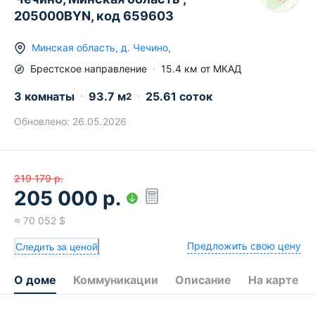
205000BYN, код 659603
Минская область
,
д.
Чечино
,
Брестское
направление
15.4
км от МКАД
3 комнаты
93.7
м
25.61 соток
2
Обновлено:
26.05.2026
219 179
р.
205 000
р.
≈
70 052
$
Предложить свою цену
Следить за ценой
О доме
Коммуникации
Описание
На карте