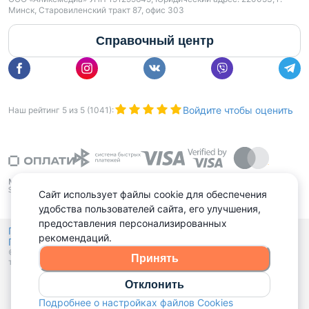
Минск, Старовиленский тракт 87, офис 303
Справочный центр
Войдите чтобы оценить
Наш рейтинг
5
из
5
(
1041
):
Сайт использует файлы cookie для обеспечения
удобства пользователей сайта, его улучшения,
предоставления персонализированных
Политика конфиденциальности,
рекомендаций.
Политика обработки файлов куки
Выбор настроек Cookies
и
© 2015 - 2026, Domovita.by. Копирование материалов допускается
Принять
только при наличии активной ссылки.
Отклонить
Подробнее о настройках файлов Cookies