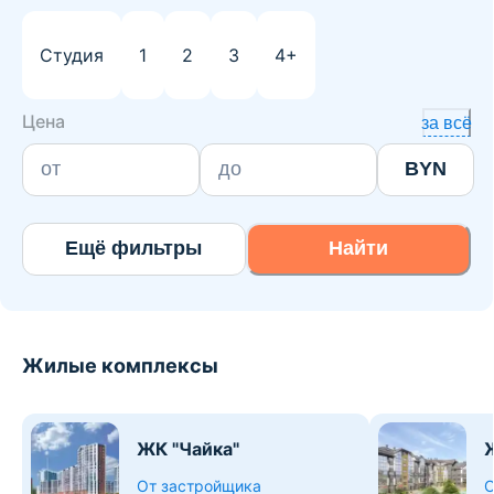
Студия
1
2
3
4+
Цена
за всё
BYN
Ещё фильтры
Найти
Жилые комплексы
ЖК "Чайка"
От застройщика
О