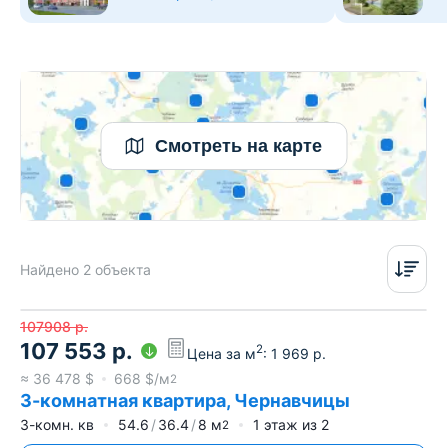
Смотреть на карте
Найдено 2 объекта
107908
р.
107 553
р.
2
Цена за м
:
1 969
р.
≈
36 478
$
668
$/м
2
3-комнатная квартира, Чернавчицы
3-комн. кв
54.6
36.4
8
м
1
этаж из
2
2