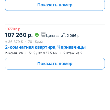
Показать номер
107702
р.
107 260
р.
2
Цена за м
:
2 066
р.
≈
36 379
$
701
$/м
2
2-комнатная квартира, Чернавчицы
2-комн. кв
51.9
32.9
7.5
м
2
этаж из
2
2
Показать номер