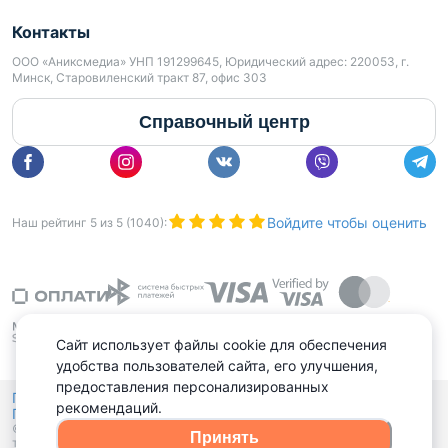
Контакты
ООО «Аниксмедиа» УНП 191299645, Юридический адрес: 220053, г.
Минск, Старовиленский тракт 87, офис 303
Справочный центр
Войдите чтобы оценить
Наш рейтинг
5
из
5
(
1040
):
Сайт использует файлы cookie для обеспечения
удобства пользователей сайта, его улучшения,
предоставления персонализированных
Политика конфиденциальности,
рекомендаций.
Политика обработки файлов куки
Выбор настроек Cookies
и
© 2015 - 2026, Domovita.by. Копирование материалов допускается
Принять
только при наличии активной ссылки.