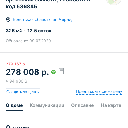
код 586845
Брестская область
,
аг.
Черни
,
326
м
12.5 соток
2
Обновлено:
09.07.2020
279 167
р.
278 008
р.
≈
94 606
$
Предложить свою цену
Следить за ценой
О доме
Коммуникации
Описание
На карте
О доме