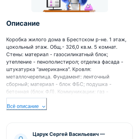
Описание
Коробка жилого дома в Брестском р-не. 1 этаж,
цокольный этаж. Общ.- 326,0 кв.м. 5 комнат.
Стены: материал - газосиликатный блок;
утепление - пенополистирол; отделка фасада -
штукатурка "американка". Кровля:
металлочерепица. Фундамент: ленточный
сборный; материал - блок ФБС; подушка -
бетонная (блок ФЛ). Коммуникации: газ -
централизованный (по улице), водоснабжение -
централизованный водопровод (по улице),
Всё описание
электричество - централизованное. Участок -
0,1250 га. Лот - 192923. Смотреть подробнее.
Царук Сергей Васильевич
—
Здесь можно подписаться на рассылку новых