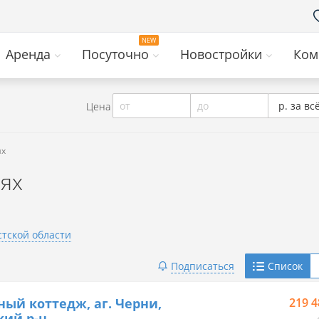
Аренда
Посуточно
Новостройки
Ком
от
до
р. за вс
Цена
ях
нях
стской области
Telegram
Подписаться
Список
Viber
ный коттедж, аг. Черни,
219 4
кий р-н