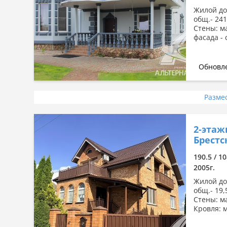
Жилой дом
общ.- 241,
Стены: м
фасада -
Обновле
Разме
2-этаж
Брестс
190.5 / 10
2005г.
Жилой дом
общ.- 19,5
Стены: м
Кровля: 