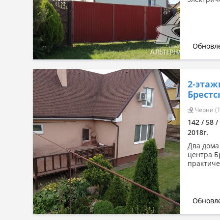
Обновле
2-этаж
Брестс
Черни (1
142 / 58 
2018г.
Два дома
центра Б
практиче
Обновле