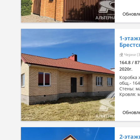
Обновле
1-этаж
Брестс
Черни (3
164.8 / 87
2020г.
Коробка ж
общ.- 164,
Стены: м
Кровля: 
Обновле
2-этаж