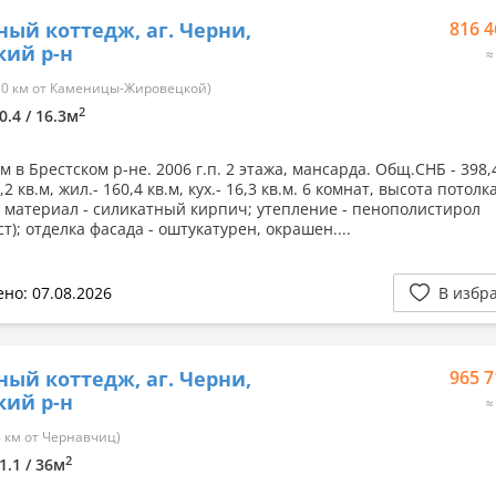
ный коттедж, аг. Черни,
816 4
кий р-н
≈
10 км от Каменицы-Жировецкой)
2
0.4 / 16.3м
 в Брестском р-не. 2006 г.п. 2 этажа, мансарда. Общ.СНБ - 398,4
,2 кв.м, жил.- 160,4 кв.м, кух.- 16,3 кв.м. 6 комнат, высота потолка
: материал - силикатный кирпич; утепление - пенополистирол
т); отделка фасада - оштукатурен, окрашен....
но: 07.08.2026
В избр
ный коттедж, аг. Черни,
965 7
кий р-н
≈
 км от Чернавчиц)
2
1.1 / 36м