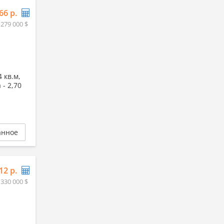
66 р.
 279 000 $
 кв.м,
 - 2,70
анное
12 р.
 330 000 $