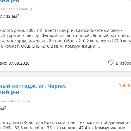
 км от Чернавчиц)
2
7 / 32.6м
илого дома. 2005 г.п. Брестский р-н. Газосиликатный блок /
ый кирпич / шифер. Фундамент: ленточный сборный; материал 
аж, мансарда, цокольный этаж. Общ. - 216,2 кв.м, жил.-167,0 кв.м,
. 6 комнат. Общ.СНБ -216,2 кв.м. Коммуникации:...
но: 07.08.2026
В избр
ный коттедж, аг. Черни,
160 9
кий р-н
 км от Кошелево)
2
.4м
ого дома (7/8 доли) в Брестском р-не. Тех. хар-ка продаваемой 
.СНБ - 82,8 кв.м, общ.- 76,1 кв.м, жил.- 47,4 кв. Коммуникации: