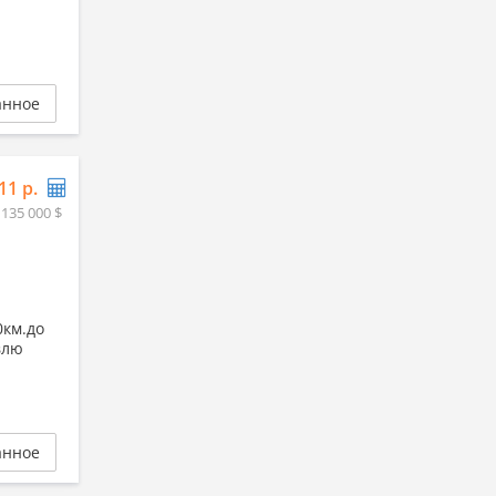
анное
11 р.
 135 000 $
0км.до
влю
анное