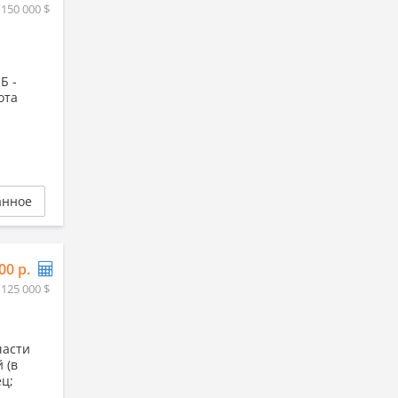
 150 000 $
Б -
сота
анное
00 р.
 125 000 $
части
 (в
ц;