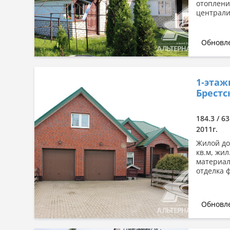
отопление
централи
Обновле
1-этаж
Брестс
184.3 / 63
2011г.
Жилой дом
кв.м, жил
материал
отделка 
Обновле