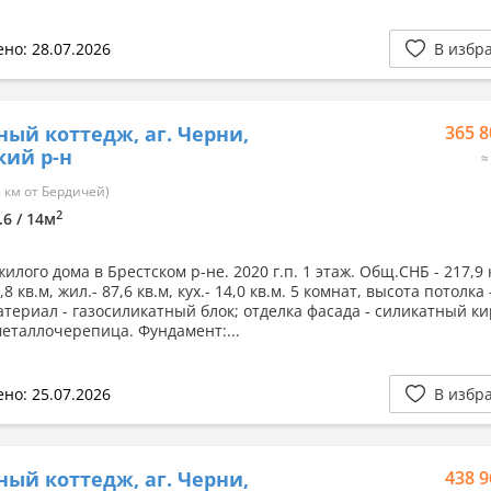
но: 28.07.2026
В избр
ный коттедж, аг. Черни,
365 8
кий р-н
≈
 км от Бердичей)
2
.6 / 14м
илого дома в Брестском р-не. 2020 г.п. 1 этаж. Общ.СНБ - 217,9 
8 кв.м, жил.- 87,6 кв.м, кух.- 14,0 кв.м. 5 комнат, высота потолка 
атериал - газосиликатный блок; отделка фасада - силикатный к
металлочерепица. Фундамент:...
но: 25.07.2026
В избр
ный коттедж, аг. Черни,
438 9