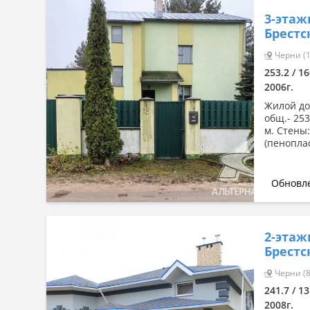
3-этаж
Брестс
Черни (
253.2 / 16
2006г.
Жилой дом
общ.- 253
м. Стены
(пеноплас
Обновле
2-этаж
Брестс
Черни (8
241.7 / 13
2008г.