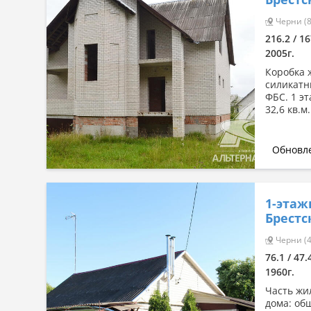
Сначала дорогие
Черни (8
По комнатности: большая →
216.2 / 16
малая
2005г.
По комнатности: малая →
большая
Коробка ж
силикатн
По площади: большая → малая
ФБС. 1 эт
32,6 кв.м
По площади: малая → большая
Обновле
1-этаж
Брестс
Черни (4
76.1 / 47
1960г.
Часть жил
дома: общ