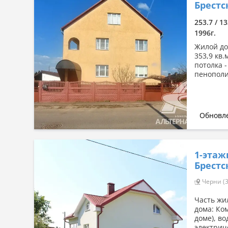
Брестс
253.7 / 13
1996г.
Жилой дом
353,9 кв.м
потолка -
пенополис
Обновле
1-этаж
Брестс
Черни (3
Часть жил
дома: Ко
доме), в
электриче