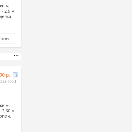
кв.м,
 - 2,9 м.
тделка
анное
00 р.
 223 995 $
кв.м,
- 2,60 м.
ирпич.