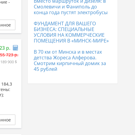
Вместо маршруток и дизеля: в
Коттеджи в Лиде
170 267 р.
ние -
Смолевичи и Фаниполь до
конца года пустят электробусы
ФУНДАМЕНТ ДЛЯ ВАШЕГО
анное
БИЗНЕСА: СПЕЦИАЛЬНЫЕ
УСЛОВИЯ НА КОММЕРЧЕСКИЕ
ПОМЕЩЕНИЯ В «МИНСК-МИРЕ»
23 р.
В 70 км от Минска и в местах
55 723 р.
детства Жореса Алферова.
 189 900 $
Смотрим кирпичный домик за
45 рублей
 184,3
Стены:
);
анное