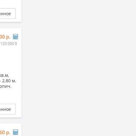
анное
00 р.
 125 000 $
кв.м,
- 2,80 м.
ирпич.
анное
60 р.