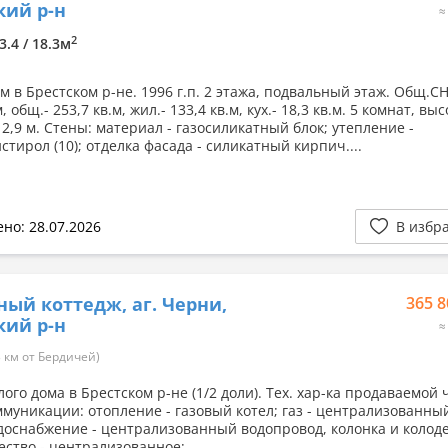
кий р-н
≈
2
3.4 / 18.3м
 в Брестском р-не. 1996 г.п. 2 этажа, подвальный этаж. Общ.СН
, общ.- 253,7 кв.м, жил.- 133,4 кв.м, кух.- 18,3 кв.м. 5 комнат, вы
 2,9 м. Стены: материал - газосиликатный блок; утепление -
тирол (10); отделка фасада - силикатный кирпич....
но: 28.07.2026
В избр
ный коттедж, аг. Черни,
365 8
кий р-н
≈
 км от Бердичей)
ого дома в Брестском р-не (1/2 доли). Тех. хар-ка продаваемой 
ммуникации: отопление - газовый котел; газ - централизованный
одоснабжение - централизованный водопровод, колонка и колоде
ство - централизованное;...