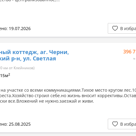
но: 19.07.2026
В избр
ный коттедж, аг. Черни,
396 7
кий р-н, ул. Светлая
≈
0 км от Клейников)
2
/ 15м
 на участке со всеми коммуникациями.Тихое место кругом лес.1
реста.Хозяйство строил себе.но жизнь вносит коррективы.Оста
ски все.Вложений не нужно.заезжай и живи.
но: 25.08.2025
В избр