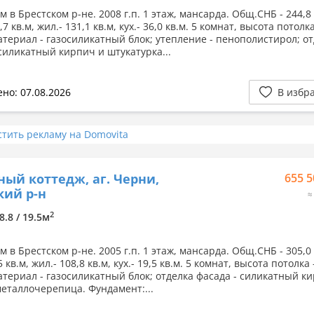
 в Брестском р-не. 2008 г.п. 1 этаж, мансарда. Общ.СНБ - 244,8 
7 кв.м, жил.- 131,1 кв.м, кух.- 36,0 кв.м. 5 комнат, высота потолка
атериал - газосиликатный блок; утепление - пенополистирол; о
 силикатный кирпич и штукатурка...
но: 07.08.2026
В избр
стить рекламу на Domovita
ный коттедж, аг. Черни,
655 5
кий р-н
≈
2
8.8 / 19.5м
 в Брестском р-не. 2005 г.п. 1 этаж, мансарда. Общ.СНБ - 305,0 
 кв.м, жил.- 108,8 кв.м, кух.- 19,5 кв.м. 5 комнат, высота потолка 
атериал - газосиликатный блок; отделка фасада - силикатный к
металлочерепица. Фундамент:...