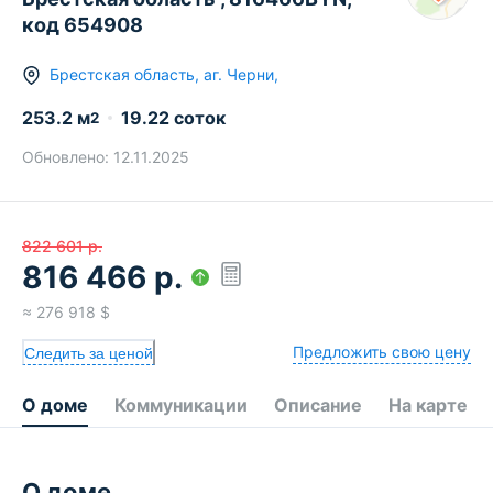
код 654908
Брестская область
,
аг.
Черни
,
253.2
м
19.22 соток
2
Обновлено:
12.11.2025
822 601
р.
816 466
р.
≈
276 918
$
Предложить свою цену
Следить за ценой
О доме
Коммуникации
Описание
На карте
О доме