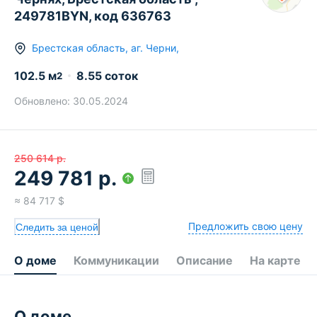
249781BYN, код 636763
Брестская область
,
аг.
Черни
,
102.5
м
8.55 соток
2
Обновлено:
30.05.2024
250 614
р.
249 781
р.
≈
84 717
$
Предложить свою цену
Следить за ценой
О доме
Коммуникации
Описание
На карте
О доме