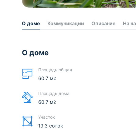
О доме
Коммуникации
Описание
На к
О доме
Площадь общая
60.7
м
2
Площадь дома
60.7
м
2
Участок
19.3 соток