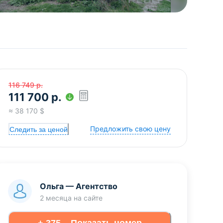
116 749
р.
111 700
р.
≈
38 170
$
Предложить свою цену
Следить за ценой
Ольга
—
Агентство
2 месяца
на сайте
+ 375... Показать номер