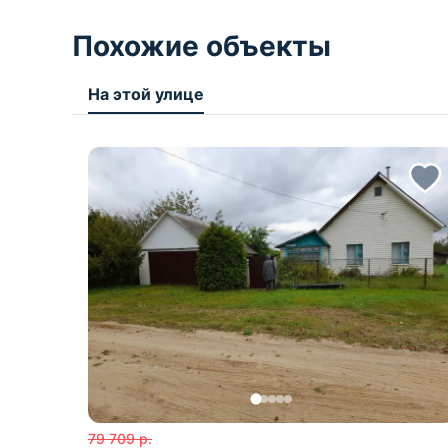
Не рискуйте! Закажите полную юридическу
Похожие объекты
ООО "Международная риэлтерская компания
УНП: 193981632
На этой улице
Договор 123/1 от 19.05.2026г.
Лицензия на оказание риэлтерских услуг № 0
79 709
р.