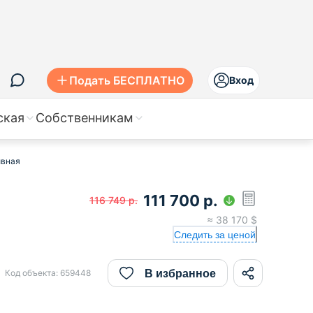
Подать БЕСПЛАТНО
Вход
ская
Собственникам
ивная
111 700
р.
116 749
р.
≈
38 170
$
Следить за ценой
В избранное
Код объекта:
659448