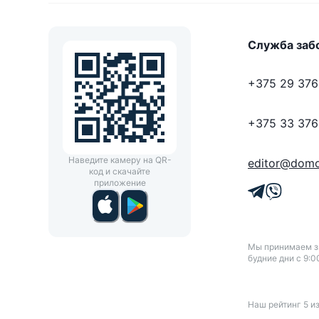
Служба заб
+375 29 376
+375 33 376
Наведите камеру на QR-
editor@domo
код и скачайте
приложение
Мы принимаем зв
будние дни с 9:0
Наш рейтинг
5
и