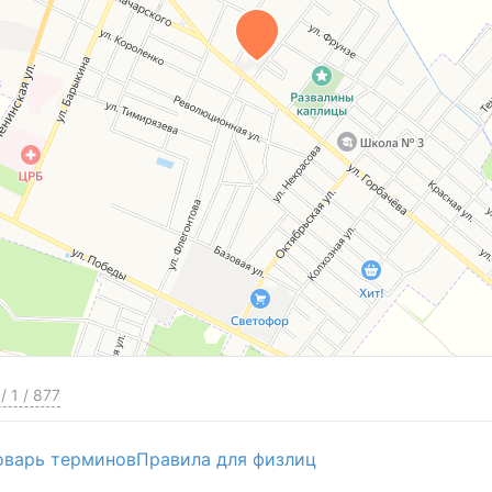
/
1
/
877
оварь терминов
Правила для физлиц