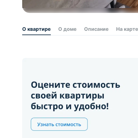
О квартире
О доме
Описание
На карт