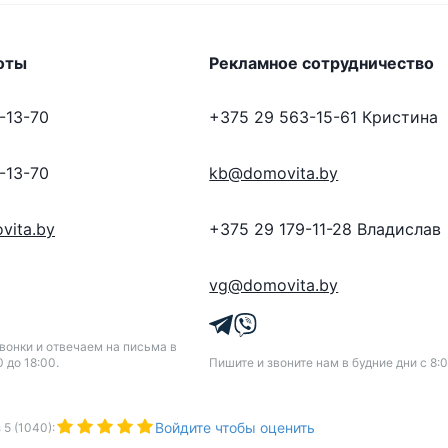
оты
Рекламное сотрудничество
-13-70
+375 29 563-15-61
Кристина
-13-70
kb@domovita.by
vita.by
+375 29 179-11-28
Владислав
vg@domovita.by
онки и отвечаем на письма в
0 до 18:00.
Пишите и звоните нам в будние дни с 8:0
Войдите чтобы оценить
з
5
(
1040
):