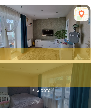
+
13
фото