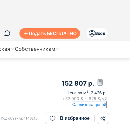
Подать БЕСПЛАТНО
Вход
ская
Собственникам
152 807
р.
2
Цена за м
:
2 426
р.
≈
52 000
$
825
$/м
2
Следить за ценой
В избранное
Код объекта:
1146210