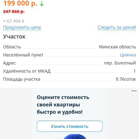
199 000 р.
247 860 р.
≈ 67 494 $
Предложить цену
Следить за ценой
1.08.2026
201 396р.
-46 464р.
Участок
Область
Минская область
13.06.2026
247 860р.
-21 453р.
Населённый пункт
Цнянка
Адрес
пер. Болотный
3.06.2026
269 313р.
Удалённость от МКАД
1
Площадь участка
9.76соток