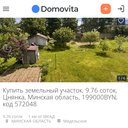
1
/
6
Купить земельный участок, 9.76 соток,
Цнянка, Минская область, 199000BYN,
код 572048
9.76 соток
1 км от МКАД
МИНСКАЯ ОБЛАСТЬ
Мядельское