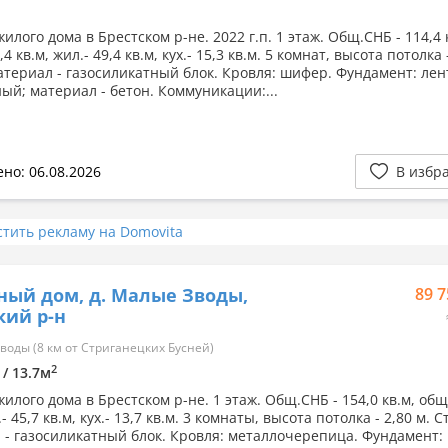
илого дома в Брестском р-не. 2022 г.п. 1 этаж. Общ.СНБ - 114,4 
4 кв.м, жил.- 49,4 кв.м, кух.- 15,3 кв.м. 5 комнат, высота потолка 
атериал - газосиликатный блок. Кровля: шифер. Фундамент: ле
ый; материал - бетон. Коммуникации:...
но: 06.08.2026
В избр
стить рекламу на Domovita
ный дом, д. Малые Зводы,
89 7
кий р-н
оды (8 км от Стриганецких Бусней)
2
 / 13.7м
илого дома в Брестском р-не. 1 этаж. Общ.СНБ - 154,0 кв.м, общ.
.- 45,7 кв.м, кух.- 13,7 кв.м. 3 комнаты, высота потолка - 2,80 м. 
 - газосиликатный блок. Кровля: металлочерепица. Фундамент: