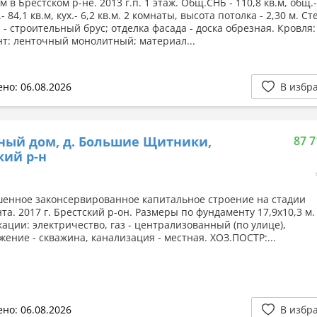
 в Брестском р-не. 2013 г.п. 1 этаж. Общ.СНБ - 110,8 кв.м, общ.-
.- 84,1 кв.м, кух.- 6,2 кв.м. 2 комнаты, высота потолка - 2,30 м. Ст
 - строительный брус; отделка фасада - доска обрезная. Кровля
т: ленточный монолитный; материал...
но: 06.08.2026
В избр
ный дом, д. Большие Щитники,
87 7
кий р-н
енное законсервированное капитальное строение на стадии
а. 2017 г. Брестский р-он. Размеры по фундаменту 17,9х10,3 м.
ации: электричество, газ - централизованный (по улице),
жение - скважина, канализация - местная. ХОЗ.ПОСТР:...
но: 06.08.2026
В избр