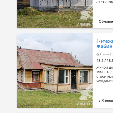
ленточны
Обновле
1-этаж
Жабин
Озяты (1
48.2 / 18
Жилой дом
жил.- 18,
строител
Фундамен
Обновле