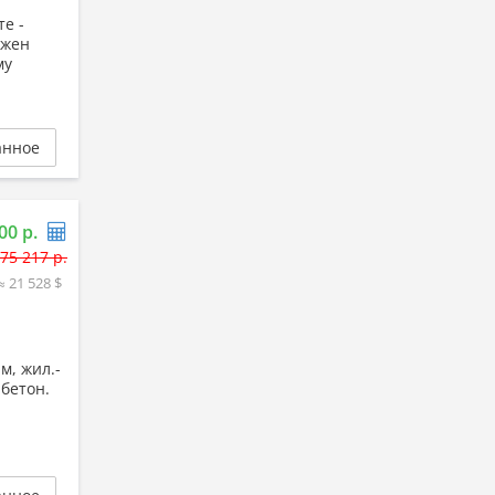
е -
ожен
му
анное
00 р.
75 217 р.
≈ 21 528 $
м, жил.-
 бетон.