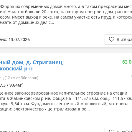
23Хороших современных домов много, а в таком прекрасном мест
дин! Участок больше 20 соток, на котором построен дом, распол
есом, имеет выход к реке, на самом участке есть пруд, к которо
ежать от домашних дел с...
но: 13.07.2026
В избр
ный дом, д. Стриганец,
63 0
ковский р-н
ц (12 км от Збирогов)
2
7.3 / 9.64м
енное законсервированное капитальное строение на стадии
а в Жабинковском р-не. Общ.СНБ - 111,57 кв.м, общ.- 111,57 кв.
, кух.- 9,64 кв.м. Фундамент: ленточный монолитный; материал -
ации: электричество - централизованное...