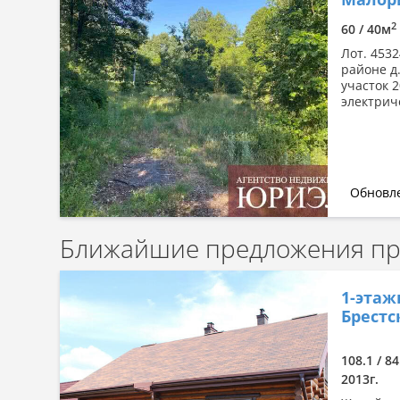
Сначала дорогие
2
60 / 40м
По комнатности: большая →
малая
Лот. 453
районе д
По комнатности: малая →
участок 2
большая
электриче
По площади: большая → малая
По площади: малая → большая
Обновле
Ближайшие предложения про
1-этаж
Брестс
108.1 / 84
2013г.