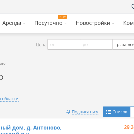
Аренда
Посуточно
Новостройки
Ком
от
до
р. за вс
Цена
ово
о
й области
Telegram
Подписаться
Список
Viber
ный дом, д. Антоново,
29 2
тский р-н