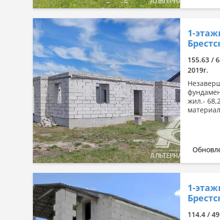
1-этаж
Брестс
155.63 / 6
2019г.
Незаверш
фундамент
жил.- 68,
материал
Обновле
1-этаж
Брестс
114.4 / 49