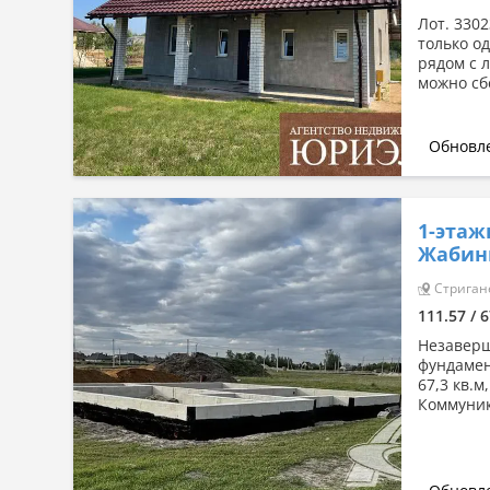
Лот. 330
только о
рядом с л
можно сб
Обновле
1-этаж
Жабин
Стригане
111.57 / 6
Незаверш
фундамент
67,3 кв.м
Коммуник