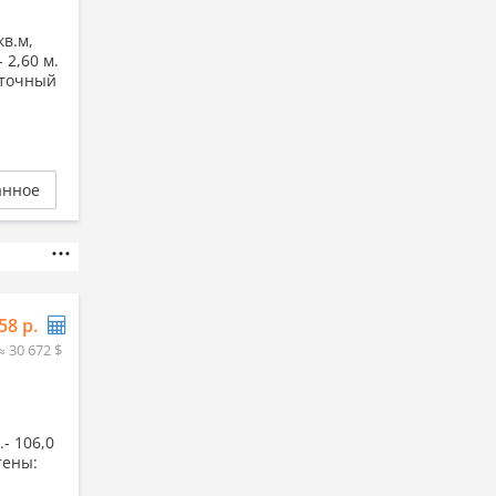
кв.м,
- 2,60 м.
нточный
анное
58 р.
≈ 30 672 $
- 106,0
Стены: