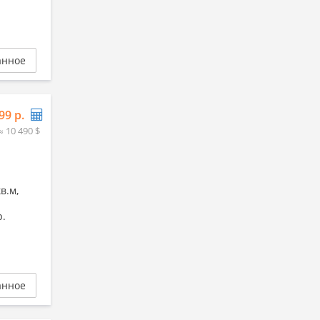
анное
99 р.
≈ 10 490 $
в.м,
р.
анное