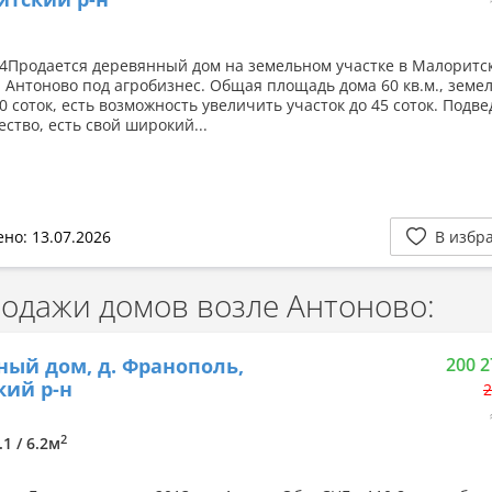
24Продается деревянный дом на земельном участке в Малоритс
. Антоново под агробизнес. Общая площадь дома 60 кв.м., зем
0 соток, есть возможность увеличить участок до 45 соток. Подв
ство, есть свой широкий...
но: 13.07.2026
В избр
дажи домов возле Антоново:
ный дом, д. Франополь,
200 2
кий р-н
2
2
.1 / 6.2м