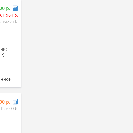
00 р.
61 964 р.
≈ 19 478 $
ции:
е).
анное
00 р.
 125 000 $