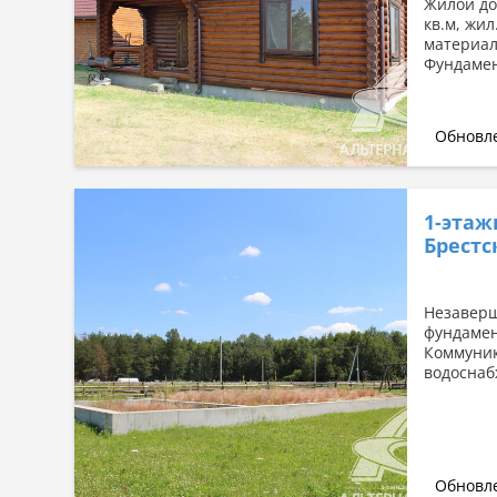
Жилой дом
кв.м, жил
материал
Фундамен
Обновле
1-этаж
Брестс
Незаверш
фундамент
Коммуник
водоснаб
Обновле