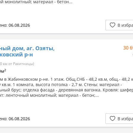
й монолитный; материал - бетон...
но: 06.08.2026
В избр
ный дом, аг. Озяты,
30 6
ковский р-н
0 км от Ракитницы)
2
.9м
 в Жабинковском р-не. 1 этаж. Общ.СНБ - 48,2 кв.м, общ.- 48,2 к
9 кв.м. 1 комната, высота потолка - 2,7 м. Стены: материал -
ьный брус; отделка фасада - деревянная вагонка. Кровля: шифе
т: ленточный монолитный; материал - бетон;...
но: 06.08.2026
В избр