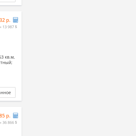
32 р.
≈ 13 987 $
3 кв.м,
итный;
анное
85 р.
≈ 36 866 $