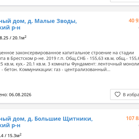
ный дом, д. Малые Зводы,
40 9
кий р-н
2
8.25 / 20.1м
енное законсервированное капитальное строение на стадии
а в Брестском р-не. 2019 г.п. Общ.СНБ - 155,63 кв.м, общ.- 155,6
25 кв.м, кух.- 20,1 кв.м. 3 комнаты Фундамент: ленточный монол
 - бетон. Коммуникации: газ - централизованный...
но: 06.08.2026
В избр
ный дом, д. Большие Щитники,
107 8
кий р-н
2
.4 / 15.3м