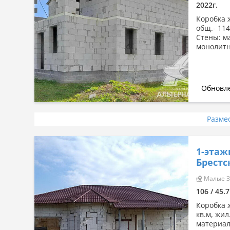
2022г.
Коробка ж
общ.- 114,
Стены: м
монолитн
Обновле
Разме
1-этаж
Брестс
Малые Зв
106 / 45.7
Коробка ж
кв.м, жил
материал