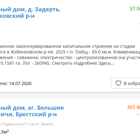
ный дом, д. Задерть,
57 0
ковский р-н
енное законсервированное капитальное строение на стадии
та в Жабинковском р-не. 2025 г.п. Ообщ.- 69,0 кв.м. Коммуника
жение - скважина, электричество - централизованное (на участк
 0,1581 га. Лот - 260945. Смотреть подробнее.Здесь...
но: 14.07.2026
В избр
ный дом, аг. Большие
365 8
ичи, Брестский р-н
≈
Радваничи (11 км от Закия)
2
1.3м