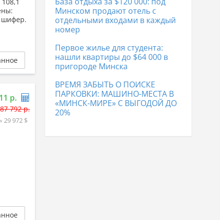
База отдыха за $120 000: под
 108,1
Дома в Лиде
169 669 р.
Минском продают отель с
ены:
: шифер.
отдельными входами в каждый
номер
Первое жилье для студента:
нашли квартиры до $64 000 в
анное
пригороде Минска
ВРЕМЯ ЗАБЫТЬ О ПОИСКЕ
ПАРКОВКИ: МАШИНО-МЕСТА В
11 р.
«МИНСК-МИРЕ» С ВЫГОДОЙ ДО
87 792 р.
20%
≈ 29 972 $
анное