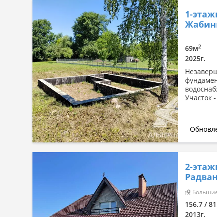
1-этаж
Жабин
2
69м
2025г.
Незаверш
фундамен
водоснаб
Участок -
Обновле
2-этаж
Радван
Большие 
156.7 / 8
2013г.