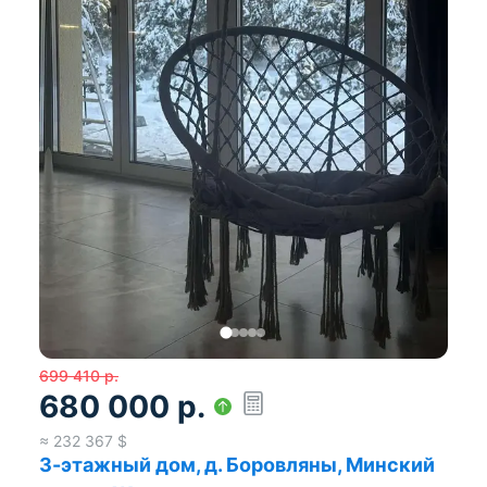
699 410
р.
680 000
р.
≈
232 367
$
3-этажный дом, д. Боровляны, Минский