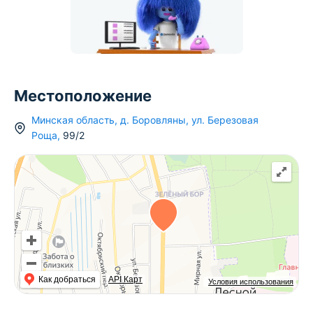
Местоположение
Минская область
,
д.
Боровляны
,
ул. Березовая
Роща
,
99/2
Как добраться
API Карт
Условия использования