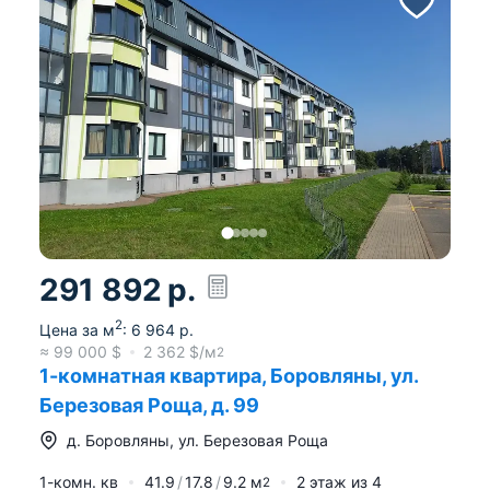
291 892
р.
2
Цена за м
:
6 964
р.
≈
99 000
$
2 362
$/м
2
1-комнатная квартира, Боровляны, ул.
Березовая Роща, д. 99
д.
Боровляны
,
ул. Березовая Роща
1-комн. кв
41.9
17.8
9.2
м
2
этаж из
4
2