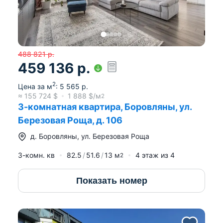
488 821
р.
459 136
р.
2
Цена за м
:
5 565
р.
≈
155 724
$
1 888
$/м
2
3-комнатная квартира, Боровляны, ул.
Березовая Роща, д. 106
д.
Боровляны
,
ул. Березовая Роща
3-комн. кв
82.5
51.6
13
м
4
этаж из
4
2
Показать номер