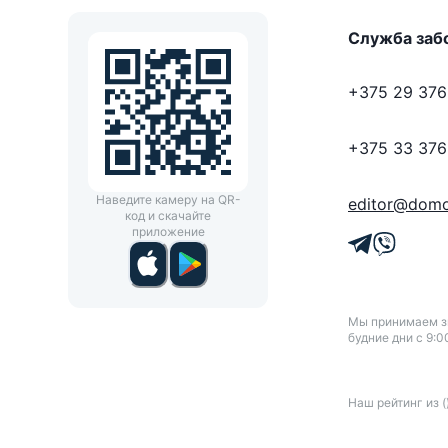
Служба заб
+375 29 376
+375 33 376
Наведите камеру на QR-
editor@domo
код и скачайте
приложение
Мы принимаем зв
будние дни с 9:0
Наш рейтинг
из
(