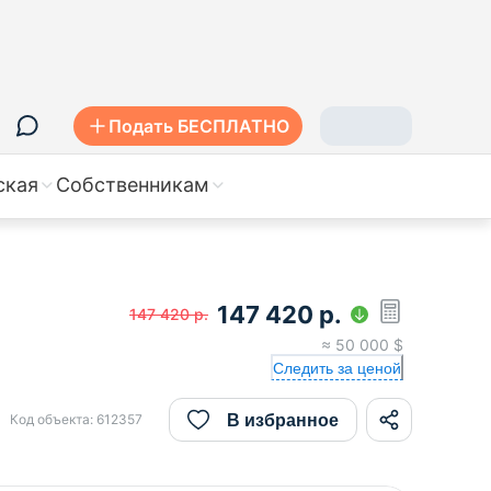
Подать БЕСПЛАТНО
ская
Собственникам
147 420
р.
147 420
р.
≈
50 000
$
Следить за ценой
В избранное
Код объекта:
612357