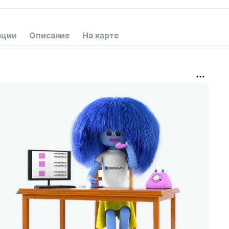
ации
Описание
На карте