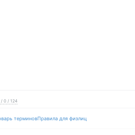
/
0
/
124
оварь терминов
Правила для физлиц