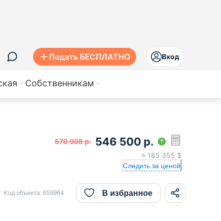
Подать БЕСПЛАТНО
Вход
ская
Собственникам
546 500
р.
570 908
р.
≈
185 355
$
Следить за ценой
В избранное
Код объекта:
659964