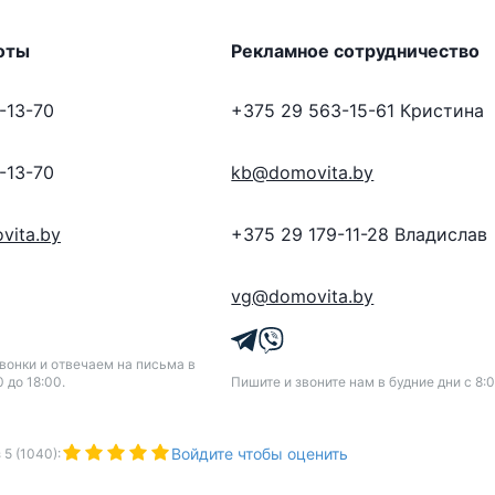
оты
Рекламное сотрудничество
-13-70
+375 29 563-15-61
Кристина
-13-70
kb@domovita.by
vita.by
+375 29 179-11-28
Владислав
vg@domovita.by
онки и отвечаем на письма в
0 до 18:00.
Пишите и звоните нам в будние дни с 8:0
Войдите чтобы оценить
з
5
(
1040
):