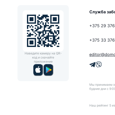
Служба заб
+375 29 376
+375 33 376
Наведите камеру на QR-
editor@domo
код и скачайте
приложение
Мы принимаем зв
будние дни с 9:0
Наш рейтинг
5
и