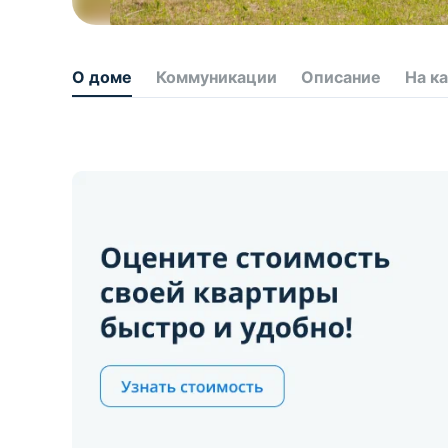
О доме
Коммуникации
Описание
На к