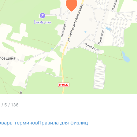
0
/
5
/
136
оварь терминов
Правила для физлиц