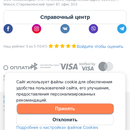
Минск, Старовиленский тракт 87, офис 303
Справочный центр
Войдите чтобы оценить
Наш рейтинг
5
из
5
(
1041
):
Сайт использует файлы cookie для обеспечения
удобства пользователей сайта, его улучшения,
предоставления персонализированных
Политика конфиденциальности,
рекомендаций.
Политика обработки файлов куки
Выбор настроек Cookies
и
© 2015 - 2026, Domovita.by. Копирование материалов допускается
Принять
только при наличии активной ссылки.
Отклонить
Подробнее о настройках файлов Cookies