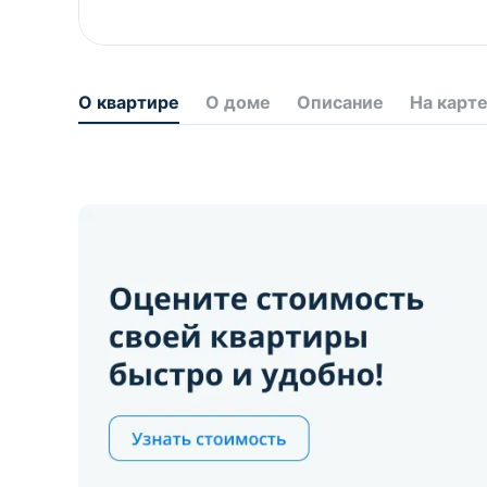
О квартире
О доме
Описание
На карт