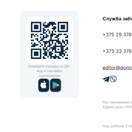
Служба заб
+375 29 376
+375 33 376
Наведите камеру на QR-
editor@domo
код и скачайте
приложение
Мы принимаем зв
будние дни с 9:0
Наш рейтинг
5
и