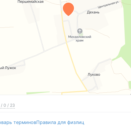
/
0
/
23
оварь терминов
Правила для физлиц