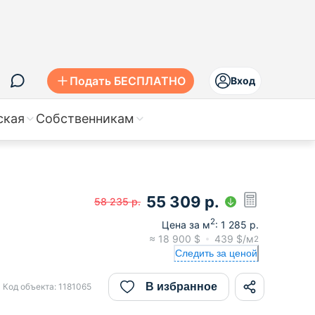
Подать БЕСПЛАТНО
Вход
ская
Собственникам
55 309
р.
58 235
р.
2
Цена за м
:
1 285
р.
≈
18 900
$
439
$/м
2
Следить за ценой
В избранное
Код объекта:
1181065