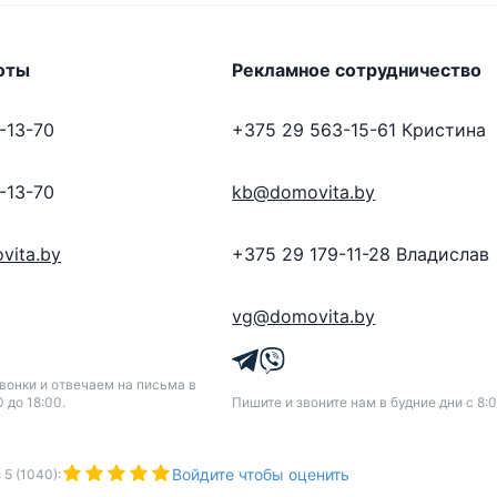
оты
Рекламное сотрудничество
-13-70
+375 29 563-15-61
Кристина
-13-70
kb@domovita.by
vita.by
+375 29 179-11-28
Владислав
vg@domovita.by
онки и отвечаем на письма в
0 до 18:00.
Пишите и звоните нам в будние дни с 8:0
Войдите чтобы оценить
з
5
(
1040
):