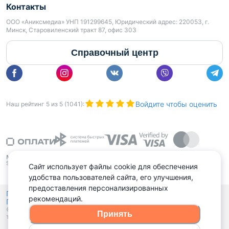
Контакты
ООО «Аниксмедиа» УНП 191299645, Юридический адрес: 220053, г.
Минск, Старовиленский тракт 87, офис 303
Справочный центр
Войдите чтобы оценить
Наш рейтинг
5
из
5
(
1041
):
Сайт использует файлы cookie для обеспечения
удобства пользователей сайта, его улучшения,
предоставления персонализированных
Политика конфиденциальности,
рекомендаций.
Политика обработки файлов куки
Выбор настроек Cookies
и
© 2015 - 2026, Domovita.by. Копирование материалов допускается
Принять
только при наличии активной ссылки.