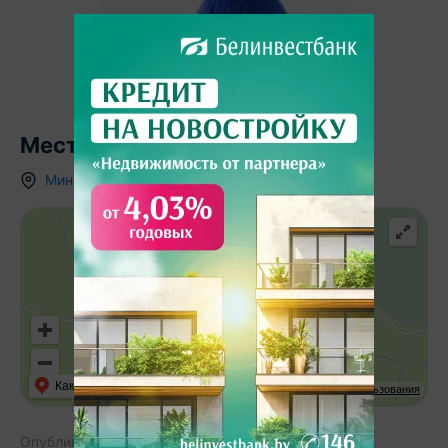
Местоположение
Минская область
,
д.
Дубовое
,
,
1/А
Как добраться
API Карт
Условия использования
Опубликовано:
29.10.2025