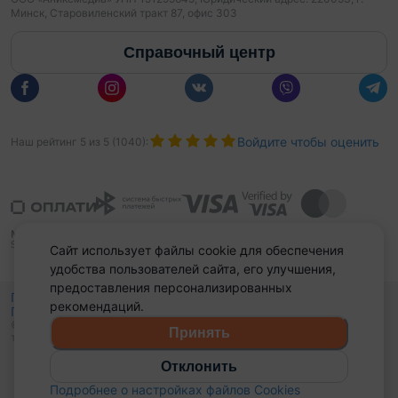
Минск, Старовиленский тракт 87, офис 303
Справочный центр
Войдите чтобы оценить
Наш рейтинг
5
из
5
(
1040
):
Сайт использует файлы cookie для обеспечения
удобства пользователей сайта, его улучшения,
предоставления персонализированных
Политика конфиденциальности,
рекомендаций.
Политика обработки файлов куки
Выбор настроек Cookies
и
© 2015 - 2026, Domovita.by. Копирование материалов допускается
Принять
только при наличии активной ссылки.
Отклонить
Подробнее о настройках файлов Cookies