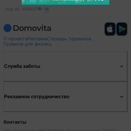
Код об.:
654627
16
О проекте
Реклама
Словарь терминов
Правила для физлиц
Служба заботы
Рекламное сотрудничество
Контакты
ООО «Аниксмедиа» УНП 191299645, Юридический адрес: 220053, г.