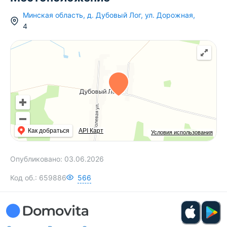
Минская область
,
д.
Дубовый Лог
,
ул. Дорожная
,
4
Как добраться
API Карт
Условия использования
Опубликовано:
03.06.2026
Код об.:
659886
566