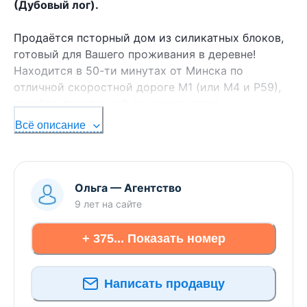
(Дубовый лог).
Продаётся псторный дом из силикатных блоков,
готовый для Вашего проживания в деревне!
Находится в 50-ти минутах от Минска по
отличной скоростной дороге М1 (или М4 и Р59),
заасфальтированной до самого дома.
Всё описание
Ровный и обработанный земельный участок почти
25 соток (пожизненно наследуемое владение) с
плодоносящими деревьями и кустарниками,
огороженный металлическим забором со всех
Ольга
—
Агентство
сторон. Оборудована скважина, есть гараж,
9 лет
на сайте
теплица, летний душ, дровник и туалет. Вас
обязательно порадует наличие зоны отдыха:
+ 375... Показать номер
цветник, маленький прудик, качели и бассейн.
Очень выгодное расположение - крайний дом с
Написать продавцу
прилегающим лугом, хорошие и дружелюбные
соседи только с одной стороны.