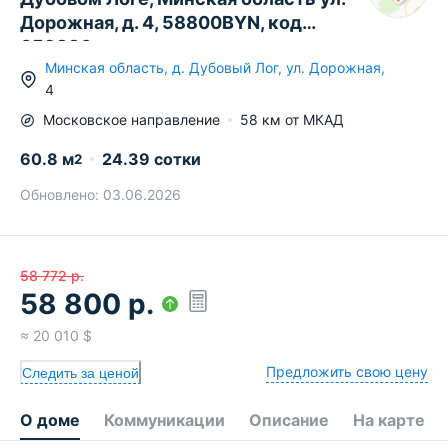
Дорожная, д. 4, 58800BYN, код
659886
Минская область
,
д.
Дубовый Лог
,
ул. Дорожная
,
4
Московское
направление
58
км от МКАД
60.8
м
24.39 сотки
2
Обновлено:
03.06.2026
58 772
р.
58 800
р.
≈
20 010
$
Предложить свою цену
Следить за ценой
О доме
Коммуникации
Описание
На карте