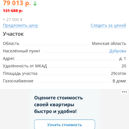
79 013 р.
131 688 р.
≈ 27 000 $
Предложить цену
Следить за ценой
3.04.2026
79 013р.
-52 675р.
Участок
Область
Минская область
5.08.2025
131 688р.
Населённый пункт
Дуброва
Адрес
д. 1
Удалённость от МКАД
20
Площадь участка
29соток
Газоснабжение
В доме