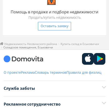
Помощь в продаже и подборе недвижимости
Продать/купить недвижимость
Оставить заявку
Недвижимость Несвижского района
Купить склад в Еськовичах
Складское помещение, Еськовичи
О проекте
Реклама
Словарь терминов
Правила для физлиц
Служба заботы
+375 29 376-13-70
Рекламное сотрудничество
+375 33 376-13-70