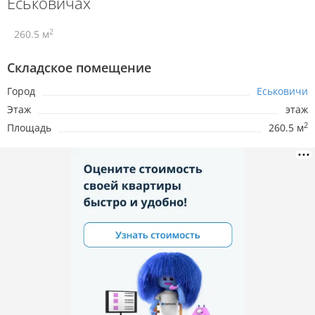
Еськовичах
2
260.5 м
Складское помещение
Город
Еськовичи
Этаж
этаж
2
Площадь
260.5 м