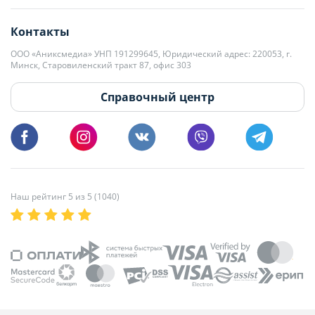
editor@domovita.by
+375 29 563-15-61 Кристина Филюта
Контакты
kb@domovita.by
+375 29 179-11-28 Владислав Гладченко
ООО «Аниксмедиа» УНП 191299645, Юридический адрес: 220053, г.
Мы принимаем звонки и отвечаем на письма в будние дни с 9:00 до
Минск, Старовиленский тракт 87, офис 303
18:00.
vg@domovita.by
Справочный центр
Пишите и звоните нам в будние дни с 8:00 до 20:00.
Наш рейтинг 5 из 5 (1040)