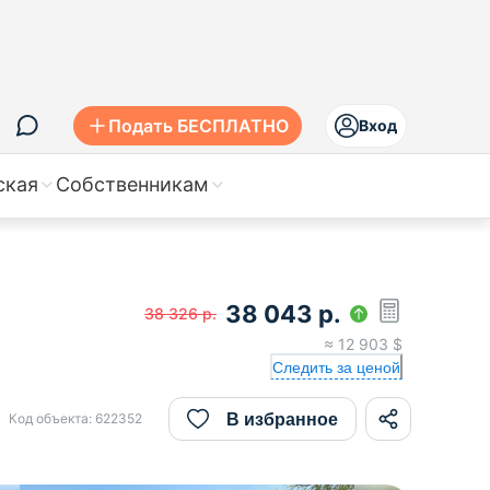
Подать БЕСПЛАТНО
Вход
ская
Собственникам
38 043
р.
38 326
р.
≈
12 903
$
Следить за ценой
В избранное
Код объекта:
622352