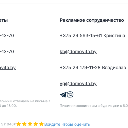
оты
Рекламное сотрудничество
-13-70
+375 29 563-15-61
Кристина
-13-70
kb@domovita.by
vita.by
+375 29 179-11-28
Владислав
vg@domovita.by
онки и отвечаем на письма в
0 до 18:00.
Пишите и звоните нам в будние дни с 8:0
Войдите чтобы оценить
з
5
(
1040
):