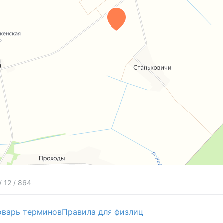
/
12
/
864
оварь терминов
Правила для физлиц