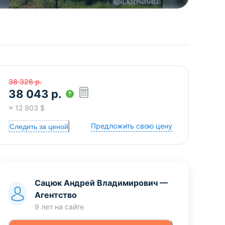
38 326
р.
38 043
р.
≈
12 903
$
Предложить свою цену
Следить за ценой
Сацюк Андрей Владимирович
—
Агентство
9 лет
на сайте