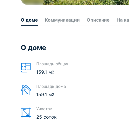
О доме
Коммуникации
Описание
На к
О доме
Площадь общая
159.1
м
2
Площадь дома
159.1
м
2
Участок
25 соток