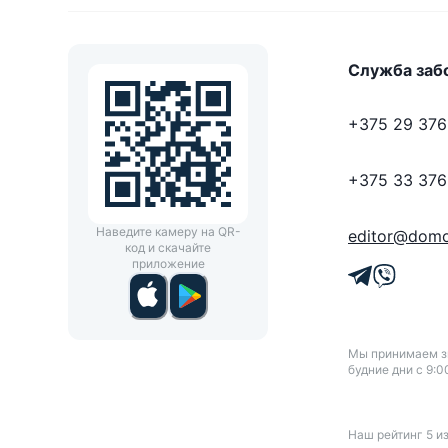
Служба заб
+375 29 376
+375 33 376
Наведите камеру на QR-
editor@domo
код и скачайте
приложение
Мы принимаем зв
будние дни с 9:0
Наш рейтинг
5
и