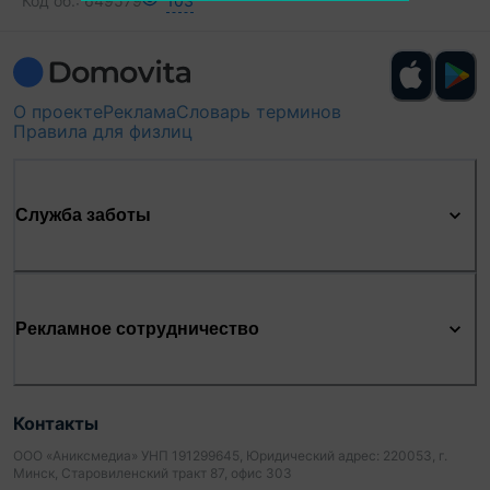
Код об.:
649579
103
О проекте
Реклама
Словарь терминов
Правила для физлиц
Служба заботы
Рекламное сотрудничество
Контакты
ООО «Аниксмедиа» УНП 191299645, Юридический адрес: 220053, г.
Минск, Старовиленский тракт 87, офис 303