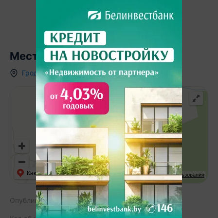
Местоположение
Гродненская область
,
д.
Ивашковичи
,
Как добраться
API Карт
Условия использования
Опубликовано:
25.05.2025