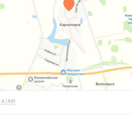
/
4
/
641