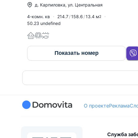
д.
Карпиловка
,
ул. Центральная
4-комн. кв
214.7
158.6
13.4
м
2
50.23 undefined
Показать номер
О проекте
Реклама
Сл
Служба заб