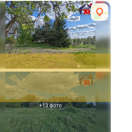
+
13
фото