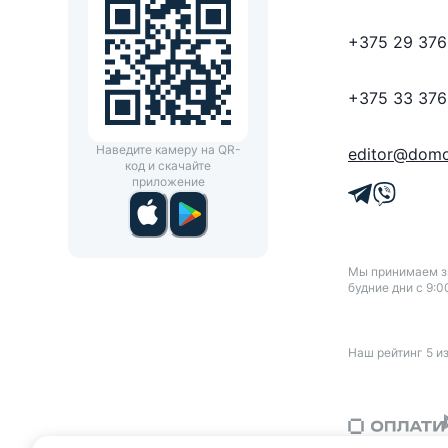
+375 29 376
+375 33 376
Наведите камеру на QR-
editor@domo
код и скачайте
приложение
Мы принимаем зв
будние дни с 9:0
Наш рейтинг
5
и