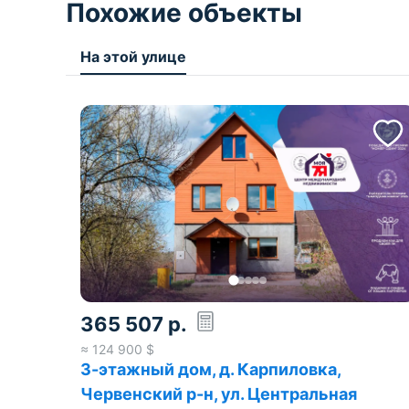
Похожие объекты
На этой улице
365 507
р.
≈
124 900
$
3-этажный дом, д. Карпиловка,
Червенский р-н, ул. Центральная