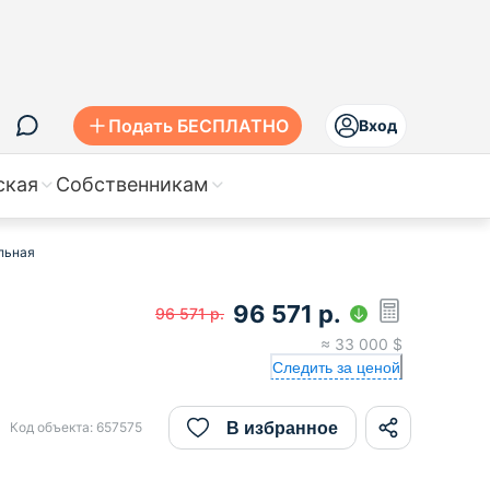
Подать БЕСПЛАТНО
Вход
ская
Собственникам
альная
96 571
р.
96 571
р.
≈
33 000
$
Следить за ценой
В избранное
Код объекта:
657575