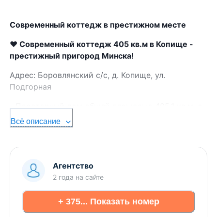
Современный коттедж в престижном месте
❤️ Современный коттедж 405 кв.м в Копище -
престижный пригород Минска!
Адрес: Боровлянский с/с, д. Копище, ул.
Подгорная
- Просторный дом общей площадью 405,1 кв.м. с
кухней 47 кв.м. станет основой для воплощения
Всё описание
вашего идеального интерьера. Высокие потолки
от 3 метров и отсутствие внутренних
перегородок открывают свободу планировочных
решений и дают возможность создать уникальное
Агентство
пространство под ваш стиль жизни.
2 года
на сайте
- Дом построен в 2024 году с использованием
+ 375... Показать номер
надёжных технологий: фундамент из блоков ФБС,