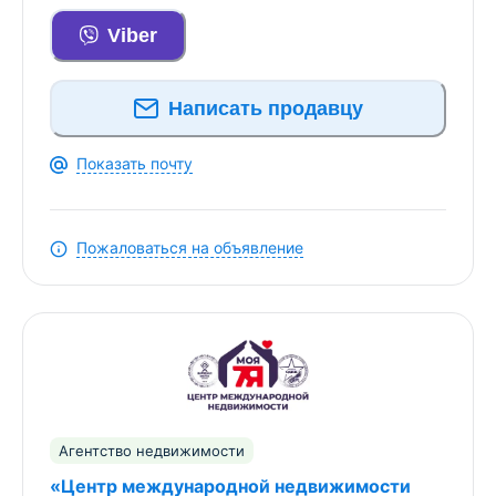
ж/б перекрытия и керамзитобетонные блоки.
Степень готовности составляет 83%, объект
Viber
законсервирован в июле 2025 года.
Металлочерепичная крыша, полноценный второй
Написать продавцу
этаж, просторная терраса и гараж подчёркивают
продуманность проекта и практичность для
семьи.
Показать почту
- Подведены центральные коммуникации:
отопление, водоснабжение и канализация.
Пожаловаться на объявление
Газовая линия оплачена. Эти преимущества
позволяют избежать сложностей с подключением
и сразу планировать комфортное проживание.
Участок площадью 6,5 соток идеально подходит
для благоустройства. Здесь можно организовать
зону отдыха, ландшафтный дизайн или уютный
сад. Пространство участка станет гармоничным
Агентство недвижимости
продолжением дома на свежем воздухе.
«Центр международной недвижимости