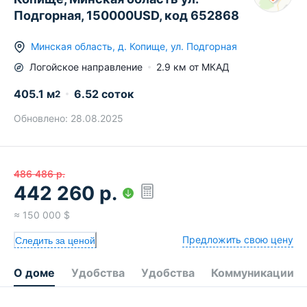
Подгорная, 150000USD, код 652868
Минская область
,
д.
Копище
,
ул. Подгорная
Логойское
направление
2.9
км от МКАД
405.1
м
6.52 соток
2
Обновлено:
28.08.2025
486 486
р.
442 260
р.
≈
150 000
$
Предложить свою цену
Следить за ценой
О доме
Удобства
Удобства
Коммуникации