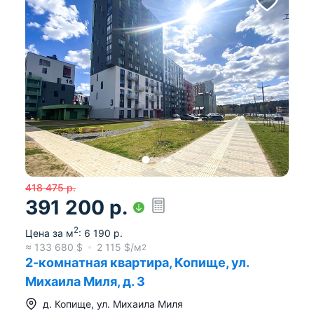
418 475
р.
391 200
р.
2
Цена за м
:
6 190
р.
≈
133 680
$
2 115
$/м
2
2-комнатная квартира, Копище, ул.
Михаила Миля, д. 3
д.
Копище
,
ул. Михаила Миля