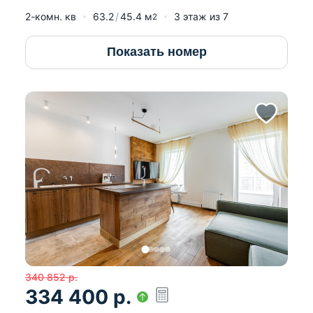
2-комн. кв
63.2
45.4
м
3
этаж из
7
2
Показать номер
340 852
р.
334 400
р.