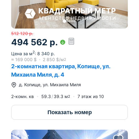
512 120
р.
494 562
р.
2
Цена за м
:
8 340
р.
≈
169 000
$
2 850
$/м
2
2-комнатная квартира, Копище, ул.
Михаила Миля, д. 4
д.
Копище
,
ул. Михаила Миля
2-комн. кв
59.3
39.3
м
7
этаж из
10
2
Показать номер