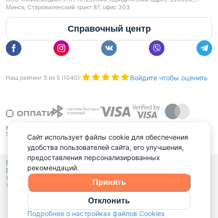
Минск, Старовиленский тракт 87, офис 303
Справочный центр
Войдите чтобы оценить
Наш рейтинг
5
из
5
(
1040
):
Сайт использует файлы cookie для обеспечения
удобства пользователей сайта, его улучшения,
предоставления персонализированных
Политика конфиденциальности,
рекомендаций.
Политика обработки файлов куки
Выбор настроек Cookies
и
© 2015 - 2026, Domovita.by. Копирование материалов допускается
Принять
только при наличии активной ссылки.
Отклонить
Подробнее о настройках файлов Cookies