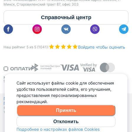
Минск, Старовиленский тракт 87, офис 303
Справочный центр
Войдите чтобы оценить
Наш рейтинг
5
из
5
(
1041
):
Сайт использует файлы cookie для обеспечения
удобства пользователей сайта, его улучшения,
предоставления персонализированных
Политика конфиденциальности,
рекомендаций.
Политика обработки файлов куки
Выбор настроек Cookies
и
© 2015 - 2026, Domovita.by. Копирование материалов допускается
Принять
только при наличии активной ссылки.
Отклонить
Подробнее о настройках файлов Cookies