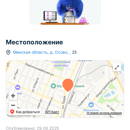
Местоположение
Минская область
,
д.
Осово
,
,
25
Как добраться
API Карт
Условия использования
Опубликовано:
29.06.2025