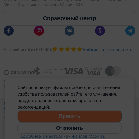
Минск, Старовиленский тракт 87, офис 303
Справочный центр
Войдите чтобы оценить
Наш рейтинг
5
из
5
(
1040
):
Сайт использует файлы cookie для обеспечения
удобства пользователей сайта, его улучшения,
предоставления персонализированных
Политика конфиденциальности,
рекомендаций.
Политика обработки файлов куки
Выбор настроек Cookies
и
© 2015 - 2026, Domovita.by. Копирование материалов допускается
Принять
только при наличии активной ссылки.
Отклонить
Подробнее о настройках файлов Cookies