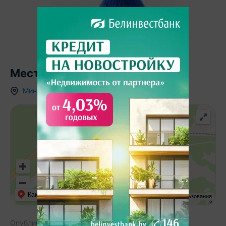
Местоположение
Минская область
,
д.
Остров
,
Как добраться
API Карт
Условия использования
Опубликовано:
12.06.2026